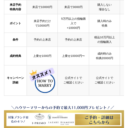
来店予約
購入しない
来店で10000円
来店で3000円
特典内容
場合なし
5万円以上の指輪購
来店予約だけ
購入時のみ
ポイント
入で
で10000円
特典
+10000円
税込10万円以上
条件
予約の上来店
予約の上来店
の指輪購入
成約時のみ
成約特典
上乗せ1000円
上乗せ10000円〜
結
特典20000円
キャンペーン
公式サイトで
公式サイトで
詳細
ご確認ください
ご確認ください