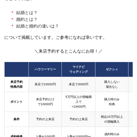
結婚とは？
婚約とは？
結婚と婚約の違いは？
について掲載しています。ご参考になれば幸いです。
＼来店予約するとこんなにお得！／
マイナビ
ハウツーマリー
ゼクシィ
ウェディング
来店予約
購入しない
来店で10000円
来店で3000円
特典内容
場合なし
5万円以上の指輪購
来店予約だけ
購入時のみ
ポイント
入で
で10000円
特典
+10000円
税込10万円以上
条件
予約の上来店
予約の上来店
の指輪購入
成約時のみ
成約特典
上乗せ1000円
上乗せ10000円〜
結