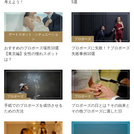
考えよう！
5選
デートスポット・シチュエーショ
ン
プロポーズ
おすすめのプロポーズ場所10選
プロポーズに失敗！？プロポーズ
【東京編】女性の憧れスポット
失敗事例10選
は？
プロポーズ
プロポーズ
手紙でのプロポーズを成功させる
プロポーズの日とは？その由来と
ための方法
その他プロポーズに適した日