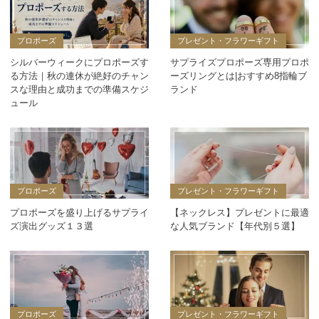
プロポーズ
プレゼント・フラワーギフト
シルバーウィークにプロポーズす
サプライズプロポーズ専用プロポ
る方法｜秋の連休が絶好のチャン
ーズリングとは|おすすめ8指輪ブ
スな理由と成功までの準備スケジ
ランド
ュール
プロポーズ
プレゼント・フラワーギフト
プロポーズを盛り上げるサプライ
【ネックレス】プレゼントに最適
ズ演出グッズ１３選
な人気ブランド【年代別５選】
プロポーズ
プレゼント・フラワーギフト