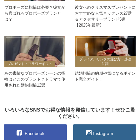
プロポーズに指輪は必要？彼女か
彼女へのクリスマスプレゼントに
ら喜ばれるプロポーズプランと
おすすめな人気ネックレス27選
は？
＆アクセサリーブランド5選
【2025年最新】
ブライダルリングの選び方・基礎
プレゼント・フラワーギフト
知識
あの素敵なプロポーズシーンの指
結婚指輪の納期や気になるポイン
輪はどこのブランド？ドラマで使
ト完全ガイド！
用された婚約指輪12選
いろいろなSNSでお得な情報を発信しています！ぜひご覧
ください。
Facebook
Instagram