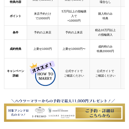
特典内容
場合なし
5万円以上の指輪購
来店予約だけ
購入時のみ
ポイント
入で
で10000円
特典
+10000円
税込10万円以上
条件
予約の上来店
予約の上来店
の指輪購入
成約時のみ
成約特典
上乗せ1000円
上乗せ10000円〜
結
特典20000円
キャンペーン
公式サイトで
公式サイトで
詳細
ご確認ください
ご確認ください