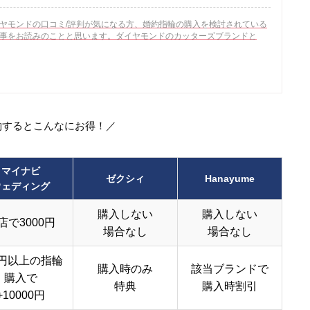
ヤモンドの口コミ/評判が気になる方、婚約指輪の購入を検討されている
事をお読みのことと思います。ダイヤモンドのカッターズブランドと
約するとこんなにお得！／
マイナビ
ゼクシィ
Hanayume
ウェディング
購入しない
購入しない
店で3000円
場合なし
場合なし
円以上の指輪
購入時のみ
該当ブランドで
購入で
特典
購入時割引
+10000円