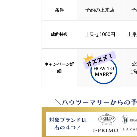
予約の上来店
予
条件
成約特典
上乗せ1000円
上乗
公
キャンペーン詳
細
ご