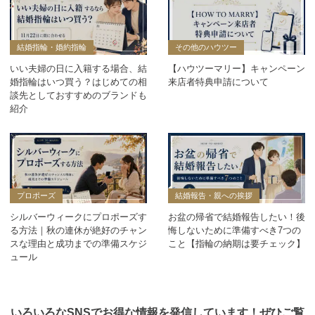
結婚指輪・婚約指輪
その他のハウツー
いい夫婦の日に入籍する場合、結
【ハウツーマリー】キャンペーン
婚指輪はいつ買う？はじめての相
来店者特典申請について
談先としておすすめのブランドも
紹介
プロポーズ
結婚報告・親への挨拶
シルバーウィークにプロポーズす
お盆の帰省で結婚報告したい！後
る方法｜秋の連休が絶好のチャン
悔しないために準備すべき7つの
スな理由と成功までの準備スケジ
こと【指輪の納期は要チェック】
ュール
いろいろなSNSでお得な情報を発信しています！ぜひご覧