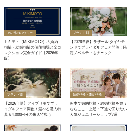
その他のハウツー
ブランド別
ミキモト（MIKIMOTO）の婚約
【2026年夏】ラザール ダイヤモ
指輪・結婚指輪の値段相場と全コ
ンドでブライダルフェア開催！限
レクション完全ガイド【2026年
定ノベルティもチェック
版】
ブランド別
結婚指輪・婚約指輪
【2026年夏】アイプリモでブラ
熊本で婚約指輪・結婚指輪を買う
イダルフェア開催！選べる購入特
ならここ！上通・下通で回りたい
典＆4,000円分の来店特典も
人気ジュエリーショップ7選