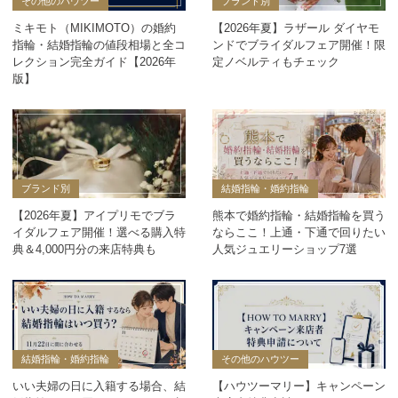
その他のハウツー
ブランド別
ミキモト（MIKIMOTO）の婚約
【2026年夏】ラザール ダイヤモ
指輪・結婚指輪の値段相場と全コ
ンドでブライダルフェア開催！限
レクション完全ガイド【2026年
定ノベルティもチェック
版】
ブランド別
結婚指輪・婚約指輪
【2026年夏】アイプリモでブラ
熊本で婚約指輪・結婚指輪を買う
イダルフェア開催！選べる購入特
ならここ！上通・下通で回りたい
典＆4,000円分の来店特典も
人気ジュエリーショップ7選
結婚指輪・婚約指輪
その他のハウツー
いい夫婦の日に入籍する場合、結
【ハウツーマリー】キャンペーン