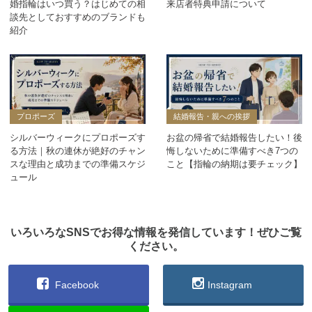
婚指輪はいつ買う？はじめての相
来店者特典申請について
談先としておすすめのブランドも
紹介
プロポーズ
結婚報告・親への挨拶
シルバーウィークにプロポーズす
お盆の帰省で結婚報告したい！後
る方法｜秋の連休が絶好のチャン
悔しないために準備すべき7つの
スな理由と成功までの準備スケジ
こと【指輪の納期は要チェック】
ュール
いろいろなSNSでお得な情報を発信しています！ぜひご覧
ください。
Facebook
Instagram