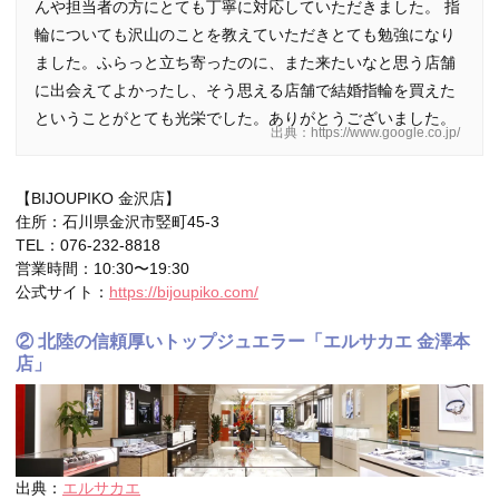
んや担当者の方にとても丁寧に対応していただきました。 指
輪についても沢山のことを教えていただきとても勉強になり
ました。ふらっと立ち寄ったのに、また来たいなと思う店舗
に出会えてよかったし、そう思える店舗で結婚指輪を買えた
ということがとても光栄でした。ありがとうございました。
出典：https://www.google.co.jp/
【BIJOUPIKO 金沢店】
住所：石川県金沢市竪町45-3
TEL：076-232-8818
営業時間：10:30〜19:30
公式サイト：
https://bijoupiko.com/
② 北陸の信頼厚いトップジュエラー「エルサカエ 金澤本
店」
出典：
エルサカエ