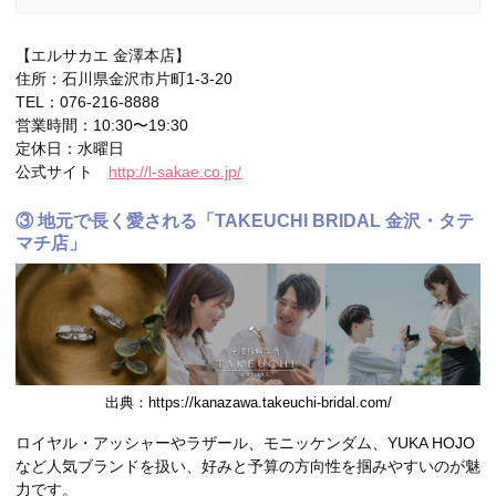
【エルサカエ 金澤本店】
住所：石川県金沢市片町1-3-20
TEL：076-216-8888
営業時間：10:30〜19:30
定休日：水曜日
公式サイト
http://l-sakae.co.jp/
③ 地元で長く愛される「TAKEUCHI BRIDAL 金沢・タテ
マチ店」
出典：https://kanazawa.takeuchi-bridal.com/
ロイヤル・アッシャーやラザール、モニッケンダム、YUKA HOJO
など人気ブランドを扱い、好みと予算の方向性を掴みやすいのが魅
力です。