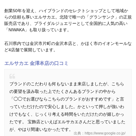
創業50年を迎え、ハイブランドのセレクトショップとして地域か
らの信頼も厚いエルサカエ。北陸で唯一の「グランサンク」の正規
販売店であり、ブライダルジュエリーとして全国的に人気の高い
「NIWAKA」も取り扱っています。
石川県内では金沢市片町の金沢本店と、かほく市のイオンモールな
ど4店舗で展開しています。
エルサカエ 金澤本店の口コミ
ブランドのこだわりも何もないまま来店しましたが、こちら
の要望を汲み取った上でたくさんあるブランドの中から
「◯◯でお選びならこちらのブランドがおすすめです」と言
っていただけたので安心しました。かといって押しが強いわ
けでもなく、じっくり考える時間をいただけたのが嬉しかっ
たです。 宝飾店といえばエルサカエさんだと思っていました
が、やはり間違いなかったです。
出典：https://www.google.co.jp/