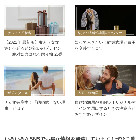
ゲスト・招待客
結婚・結婚式準備のハウツー
【2022年 最新版】友人（女友
知っておきたい！結婚式場と費用
達）へ送る結婚祝いのプレゼン
を交渉するコツ
ト、絶対に喜ばれる贈り物 25選
挙式スタイル
入籍・婚姻届
ナシ婚急増中！「結婚式しない理
自作婚姻届が素敵♡オリジナルデ
由」とは？
ザインで届出するときの注意点と
おすすめデザイン
いろいろなSNSでお得な情報を発信しています！ぜひご覧