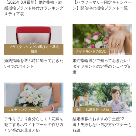
【2026年8月最新】婚約指輪・結
【ハウツーマリー限定キャンペー
婚指輪ブランド格付けランキング
ン】開催中の指輪ブランド一覧
＆ティア表
ブライダルリングの選び方・基礎
知識
ダイヤモンドの知識
婚約指輪を選ぶ時に知っておきた
婚約指輪選びで知っておきたい！
い4つのポイント
ダイヤモンドの定番のシェイプ6
選
ウェディングブーケ
婚約・結婚報告～結納
手作りでより自分らしく！花嫁を
結婚挨拶のおすすめ手土産12
魅了するホワイトブーケの作り方
選！失敗しない選び方やマナーも
と定番のお花まとめ
解説