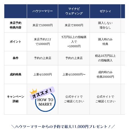
マイナビ
ハウツーマリー
ゼクシィ
ウェディング
来店予約
購入しない
来店で10000円
来店で3000円
特典内容
場合なし
5万円以上の指輪購
来店予約だけ
購入時のみ
ポイント
入で
で10000円
特典
+10000円
税込10万円以上
条件
予約の上来店
予約の上来店
の指輪購入
成約時のみ
成約特典
上乗せ1000円
上乗せ10000円〜
結
特典20000円
キャンペーン
公式サイトで
公式サイトで
詳細
ご確認ください
ご確認ください