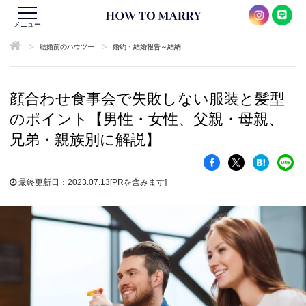
メニュー
>
>
結婚前のハウツー
婚約・結婚報告～結納
顔合わせ食事会で失敗しない服装と髪型
のポイント【男性・女性、父親・母親、
兄弟・親族別に解説】
最終更新日：2023.07.13
[PRを含みます]