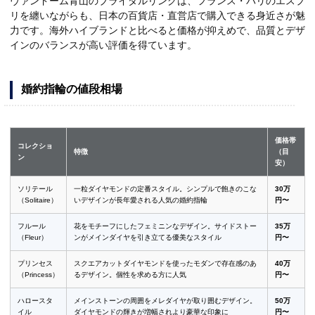
ヴァンドーム青山のブライダルリングは、フランス・パリのエスプ
リを纏いながらも、日本の百貨店・直営店で購入できる身近さが魅
力です。海外ハイブランドと比べると価格が抑えめで、品質とデザ
インのバランスが高い評価を得ています。
婚約指輪の値段相場
価格帯
コレクショ
特徴
（目
ン
安）
ソリテール
一粒ダイヤモンドの定番スタイル。シンプルで飽きのこな
30万
（Solitaire）
いデザインが長年愛される人気の婚約指輪
円〜
フルール
花をモチーフにしたフェミニンなデザイン。サイドストー
35万
（Fleur）
ンがメインダイヤを引き立てる優美なスタイル
円〜
プリンセス
スクエアカットダイヤモンドを使ったモダンで存在感のあ
40万
（Princess）
るデザイン。個性を求める方に人気
円〜
ハロースタ
メインストーンの周囲をメレダイヤが取り囲むデザイン。
50万
イル
ダイヤモンドの輝きが増幅されより豪華な印象に
円〜