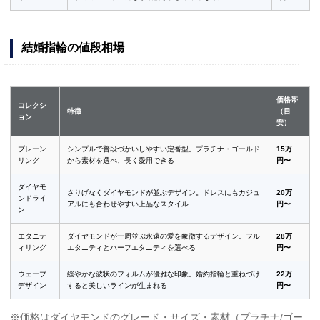
結婚指輪の値段相場
価格帯
コレクシ
特徴
（目
ョン
安）
プレーン
シンプルで普段づかいしやすい定番型。プラチナ・ゴールド
15万
リング
から素材を選べ、長く愛用できる
円〜
ダイヤモ
さりげなくダイヤモンドが並ぶデザイン。ドレスにもカジュ
20万
ンドライ
アルにも合わせやすい上品なスタイル
円〜
ン
エタニテ
ダイヤモンドが一周並ぶ永遠の愛を象徴するデザイン。フル
28万
ィリング
エタニティとハーフエタニティを選べる
円〜
ウェーブ
緩やかな波状のフォルムが優雅な印象。婚約指輪と重ねづけ
22万
デザイン
すると美しいラインが生まれる
円〜
※価格はダイヤモンドのグレード・サイズ・素材（プラチナ/ゴー