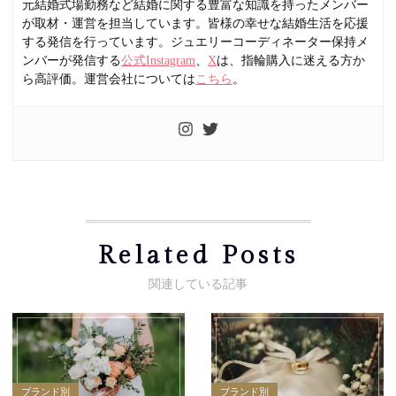
元結婚式場勤務など結婚に関する豊富な知識を持ったメンバー
が取材・運営を担当しています。皆様の幸せな結婚生活を応援
する発信を行っています。ジュエリーコーディネーター保持メ
ンバーが発信する
公式Instagram
、
X
は、指輪購入に迷える方か
ら高評価。運営会社については
こちら
。
Related Posts
ブランド別
ブランド別