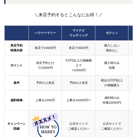
＼来店予約するとこんなにお得！／
マイナビ
ハウツーマリー
ゼクシィ
ウェディング
来店予約
購入しない
来店で10000円
来店で3000円
特典内容
場合なし
5万円以上の指輪購
来店予約だけ
購入時のみ
ポイント
入で
で10000円
特典
+10000円
税込10万円以上
条件
予約の上来店
予約の上来店
の指輪購入
成約時のみ
成約特典
上乗せ1000円
上乗せ10000円〜
結
特典20000円
キャンペーン
公式サイトで
公式サイトで
詳細
ご確認ください
ご確認ください