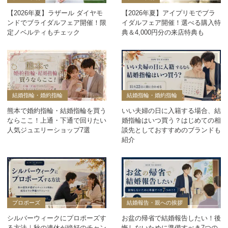
【2026年夏】ラザール ダイヤモ
【2026年夏】アイプリモでブラ
ンドでブライダルフェア開催！限
イダルフェア開催！選べる購入特
定ノベルティもチェック
典＆4,000円分の来店特典も
結婚指輪・婚約指輪
結婚指輪・婚約指輪
熊本で婚約指輪・結婚指輪を買う
いい夫婦の日に入籍する場合、結
ならここ！上通・下通で回りたい
婚指輪はいつ買う？はじめての相
人気ジュエリーショップ7選
談先としておすすめのブランドも
紹介
プロポーズ
結婚報告・親への挨拶
シルバーウィークにプロポーズす
お盆の帰省で結婚報告したい！後
る方法｜秋の連休が絶好のチャン
悔しないために準備すべき7つの