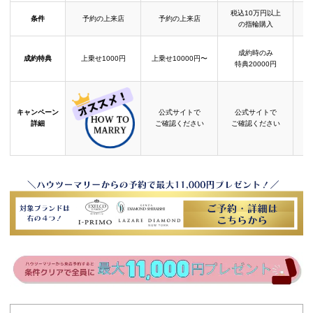
税込10万円以上
条件
予約の上来店
予約の上来店
の指輪購入
成約時のみ
成約特典
上乗せ1000円
上乗せ10000円〜
結
特典20000円
キャンペーン
公式サイトで
公式サイトで
詳細
ご確認ください
ご確認ください