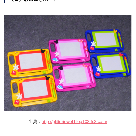
出典：
http://glitterjewel.blog102.fc2.com/