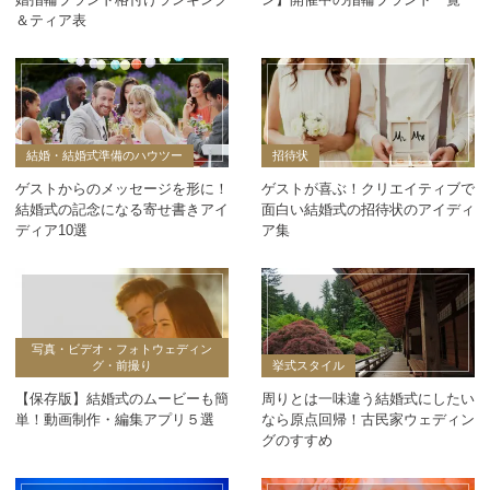
＆ティア表
結婚・結婚式準備のハウツー
招待状
ゲストからのメッセージを形に！
ゲストが喜ぶ！クリエイティブで
結婚式の記念になる寄せ書きアイ
面白い結婚式の招待状のアイディ
ディア10選
ア集
写真・ビデオ・フォトウェディン
グ・前撮り
挙式スタイル
【保存版】結婚式のムービーも簡
周りとは一味違う結婚式にしたい
単！動画制作・編集アプリ５選
なら原点回帰！古民家ウェディン
グのすすめ