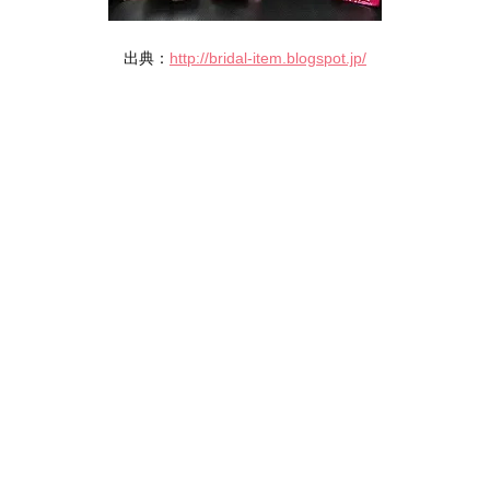
出典：
http://bridal-item.blogspot.jp/