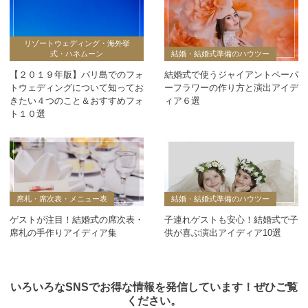
リゾートウェディング・海外挙
式・ハネムーン
結婚・結婚式準備のハウツー
【２０１９年版】バリ島でのフォ
結婚式で使うジャイアントペーパ
トウェディングについて知ってお
ーフラワーの作り方と演出アイデ
きたい４つのこと＆おすすめフォ
ィア６選
ト１０選
席札・席次表・メニュー表
結婚・結婚式準備のハウツー
ゲストが注目！結婚式の席次表・
子連れゲストも安心！結婚式で子
席札の手作りアイディア集
供が喜ぶ演出アイディア10選
いろいろなSNSでお得な情報を発信しています！ぜひご覧
ください。