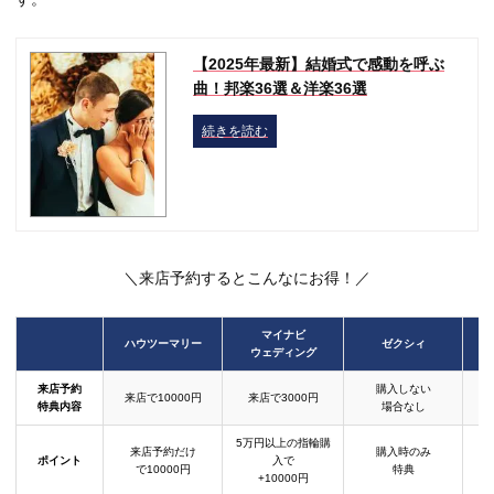
【2025年最新】結婚式で感動を呼ぶ
曲！邦楽36選＆洋楽36選
続きを読む
＼来店予約するとこんなにお得！／
マイナビ
ハウツーマリー
ゼクシィ
ウェディング
来店予約
購入しない
来店で10000円
来店で3000円
特典内容
場合なし
5万円以上の指輪購
来店予約だけ
購入時のみ
ポイント
入で
で10000円
特典
+10000円