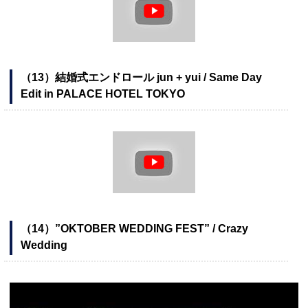
（13）結婚式エンドロール jun + yui / Same Day
Edit in PALACE HOTEL TOKYO
（14）”OKTOBER WEDDING FEST” / Crazy
Wedding