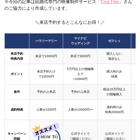
※今回の記事は結婚式専門の映像制作サービス「
First Film
」さん
のご協力により作成しています。
＼来店予約するとこんなにお得！／
マイナビ
ハウツーマリー
ゼクシィ
ウェディング
来店予約
購入しない
来店で10000円
来店で3000円
特典内容
場合なし
5万円以上の指輪購
来店予約だけ
購入時のみ
ポイント
入で
で10000円
特典
+10000円
税込10万円以上
条件
予約の上来店
予約の上来店
の指輪購入
成約時のみ
成約特典
上乗せ1000円
上乗せ10000円〜
結
特典20000円
キャンペーン
公式サイトで
公式サイトで
詳細
ご確認ください
ご確認ください