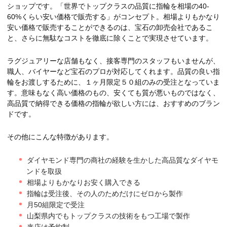
ショップです。「世界でトップクラスの品質に指輪を相場の40-
60%くらい安い価格で販売する」がコンセプト。相場よりもかなり
安い価格で販売することができるのは、宝石の卸売会社であるこ
と、さらに無駄なコストを徹底に除くことで実現させています。
ラグジュアリーな店舗もなく、接客専門のスタッフもいませんが、
職人、バイヤーなど宝石のプロが対応してくれます。品質の良い指
輪をお渡しするために、１ヶ月限定５０組のみの受注となっていま
す。意味もなく高い価格のもの、安くても質が悪いものではなく、
高品質で納得できる価格の指輪が欲しい方には、おすすめのブラン
ドです。
その他にこんな特徴があります。
ダイヤモンド専門の商社の経験を生かした高品質なダイヤモ
ンドを取扱
相場よりもかなりお安く購入できる
指輪は受注後、その人のためだけにゼロから製作
月50組限定で受注
山梨県内でもトップクラスの技術をもつ工場で製作