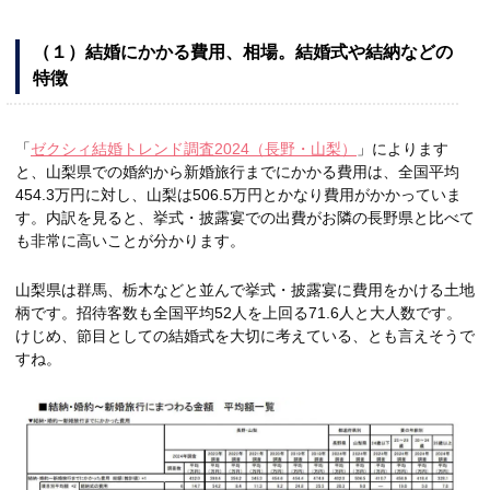
（１）結婚にかかる費用、相場。結婚式や結納などの
特徴
「
ゼクシィ結婚トレンド調査2024（長野・山梨）
」によります
と、山梨県での婚約から新婚旅行までにかかる費用は、全国平均
454.3万円に対し、山梨は506.5万円とかなり費用がかかっていま
す。内訳を見ると、挙式・披露宴での出費がお隣の長野県と比べて
も非常に高いことが分かります。
山梨県は群馬、栃木などと並んで挙式・披露宴に費用をかける土地
柄です。招待客数も全国平均52人を上回る71.6人と大人数です。
けじめ、節目としての結婚式を大切に考えている、とも言えそうで
すね。