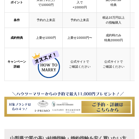
ポイント
入で
で10000円
特典
+10000円
税込10万円以上
条件
予約の上来店
予約の上来店
の指輪購入
成約時のみ
成約特典
上乗せ1000円
上乗せ10000円〜
結
特典20000円
キャンペーン
公式サイトで
公式サイトで
詳細
ご確認ください
ご確認ください
山梨県で質の高い結婚指輪・婚約指輪を安く買いたい方