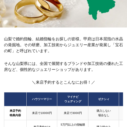
山梨で婚約指輪、結婚指輪をお探しの皆様。甲府は日本屈指の水晶
の発掘地。その研磨、加工技術からジュエリー産業が発展し「宝石
の町」と呼ばれています。
そんな山梨県には、全国で展開するブランドや加工技術の優れた工
房など、個性的なジュエリーショップがあります。
＼来店予約するとこんなにお得！／
マイナビ
ハウツーマリー
ゼクシィ
ウェディング
来店予約
購入しない
来店で10000円
来店で3000円
特典内容
場合なし
5万円以上の指輪購
来店予約だけ
購入時のみ