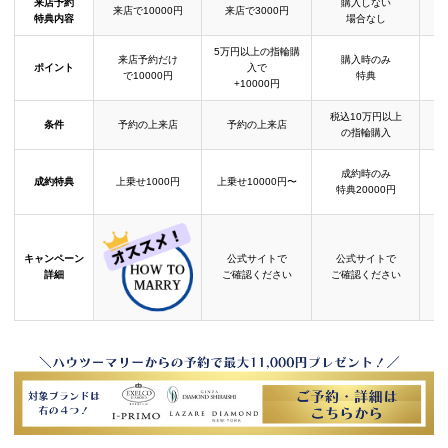
来店予約
購入しない
来店で10000円
来店で3000円
特典内容
場合なし
5万円以上の指輪購
来店予約だけ
購入時のみ
ポイント
入で
で10000円
特典
+10000円
税込10万円以上
条件
予約の上来店
予約の上来店
の指輪購入
成約時のみ
成約特典
上乗せ1000円
上乗せ10000円〜
結
特典20000円
キャンペーン
公式サイトで
公式サイトで
詳細
ご確認ください
ご確認ください