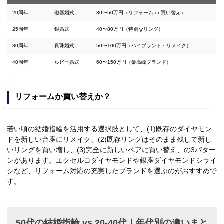
20周年
磁器婚式
30〜50万円（リフォーム or 買い替え）
25周年
銀婚式
40〜80万円（特別なリング）
30周年
真珠婚式
50〜100万円（ハイブランド・リメイク）
40周年
ルビー婚式
60〜150万円（最高峰ブランド）
リフォームか買い替えか？
若い頃の結婚指輪を活用する選択肢として、(1)既存のダイヤモン
ドを新しい台座にリメイク、(2)既存リングはそのまま残して新し
いリングを買い増し、(3)完全に新しいペアに買い替え、の3パター
ンがあります。エクセルコダイヤモンドや銀座ダイヤモンドシライ
シなど、リフォーム対応の充実したブランドを選ぶのがおすすめで
す。
50代の結婚指輪 vs 20-40代｜年代別の違いまと