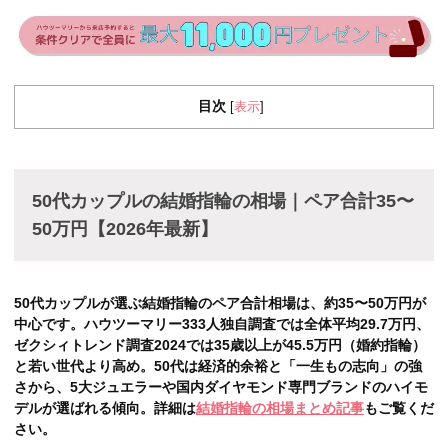
目次
表示
[
]
50代カップルの結婚指輪の相場｜ペア合計35〜
50万円【2026年最新】
50代カップルが選ぶ結婚指輪のペア合計相場は、約35〜50万円が
中心です。ハウツーマリー333人独自調査では全体平均29.7万円、
ゼクシィトレンド調査2024では35歳以上が45.5万円（婚約指輪）
と若い世代より高め。50代は経済的余裕と「一生もの志向」の強
さから、5大ジュエラーや国内ダイヤモンド専門ブランドのハイモ
デルが選ばれる傾向。詳細は
結婚指輪の相場まとめ記事
もご覧くだ
さい。