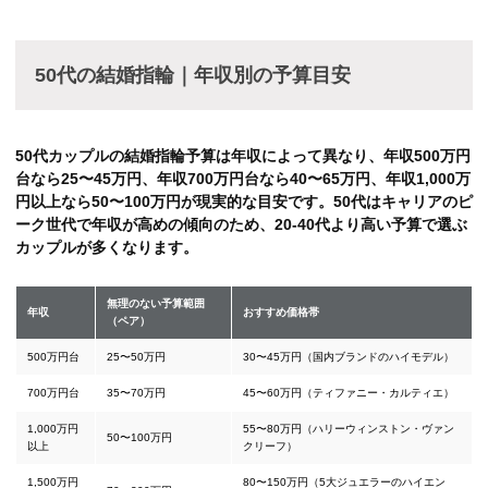
50代の結婚指輪｜年収別の予算目安
50代カップルの結婚指輪予算は年収によって異なり、年収500万円
台なら25〜45万円、年収700万円台なら40〜65万円、年収1,000万
円以上なら50〜100万円が現実的な目安です。50代はキャリアのピ
ーク世代で年収が高めの傾向のため、20-40代より高い予算で選ぶ
カップルが多くなります。
無理のない予算範囲
年収
おすすめ価格帯
（ペア）
500万円台
25〜50万円
30〜45万円（国内ブランドのハイモデル）
700万円台
35〜70万円
45〜60万円（ティファニー・カルティエ）
1,000万円
55〜80万円（ハリーウィンストン・ヴァン
50〜100万円
以上
クリーフ）
1,500万円
80〜150万円（5大ジュエラーのハイエン