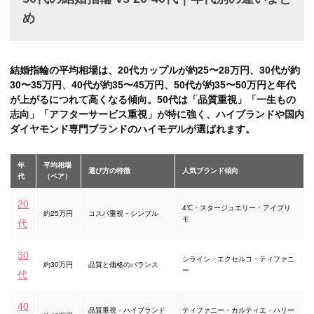
め
結婚指輪の平均相場は、20代カップルが約25〜28万円、30代が約
30〜35万円、40代が約35〜45万円、50代が約35〜50万円と年代
が上がるにつれて高くなる傾向。50代は「品質重視」「一生もの
志向」「アフターサービス重視」が特に強く、ハイブランドや国内
ダイヤモンド専門ブランドのハイモデルが選ばれます。
年
平均相場
選び方の特徴
人気ブランド傾向
代
（ペア）
20
4℃・スタージュエリー・アイプリ
約25万円
コスパ重視・シンプル
モ
代
30
シライシ・エクセルコ・ティファニ
約30万円
品質と価格のバランス
ー
代
40
品質重視・ハイブランド
ティファニー・カルティエ・ハリー