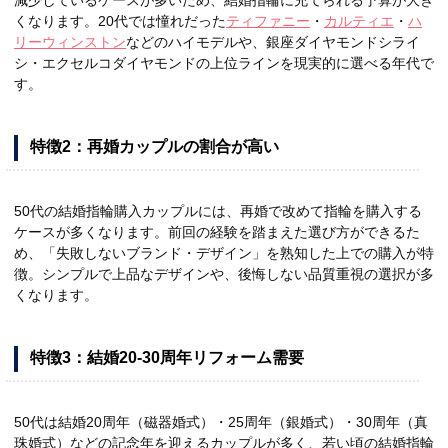
減少しているケースが多いため、結婚指輪に充てられる予算が大き
くなります。20代では憧れだった
ティファニー
・
カルティエ
・
ハ
リーウィンストン
などのハイモデルや、銀座ダイヤモンドシライ
シ・エクセルコダイヤモンドの上位ラインを現実的に選べる年代で
す。
特徴2：再婚カップルの割合が高い
50代の結婚指輪購入カップルには、再婚で改めて指輪を購入する
ケースが多くなります。前回の経験を踏まえた選び方ができるた
め、「失敗しないブランド・デザイン」を熟知した上での購入が特
徴。シンプルで上品なデザインや、後悔しない品質重視の選択が多
くなります。
特徴3：結婚20-30周年リフォーム需要
50代は結婚20周年（磁器婚式）・25周年（銀婚式）・30周年（真
珠婚式）などの記念年を迎えるカップルが多く、若い頃の結婚指輪