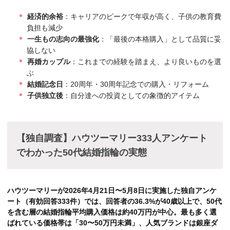
経済的余裕
：キャリアのピークで年収が高く、子供の教育費
負担も減少
一生もの志向の最強化
：「最後の本格購入」として品質に妥
協しない
再婚カップル
：これまでの経験を踏まえ、より良いものを選
ぶ
結婚記念日
：20周年・30周年記念での購入・リフォーム
子供独立後
：自分達への投資としての象徴的アイテム
【独自調査】ハウツーマリー333人アンケート
でわかった50代結婚指輪の実態
ハウツーマリーが2026年4月21日〜5月8日に実施した独自アンケ
ート（有効回答333件）では、回答者の36.3%が40歳以上で、50代
を含む層の結婚指輪平均購入価格は約40万円が中心。最も多く選
ばれている価格帯は「30〜50万円未満」、人気ブランドは銀座ダ