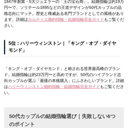
1847年創業・5大ジュエラーの「王の宝石商」。結婚指輪は約19万
円〜で、ソリテール1895などの王道デザインが50代カップルの品
格志向にマッチ。歴史と権威ある名門ブランドとしての風格があり
ます。詳細は
カルティエ婚約指輪・結婚指輪完全ガイド
もご覧くだ
さい。
5位：ハリーウィンストン｜「キング・オブ・ダイヤ
モンド」
「キング・オブ・ダイヤモンド」と称される世界最高峰のブラン
ド。結婚指輪は約23万円〜と高めですが、50代のハイブランド志
向カップルが選ぶ「最後の本格購入」にふさわしいブランド。詳細
は
ハリーウィンストン婚約指輪・結婚指輪完全ガイド
もご覧くださ
い。
50代カップルの結婚指輪選び｜失敗しない6つ
のポイント