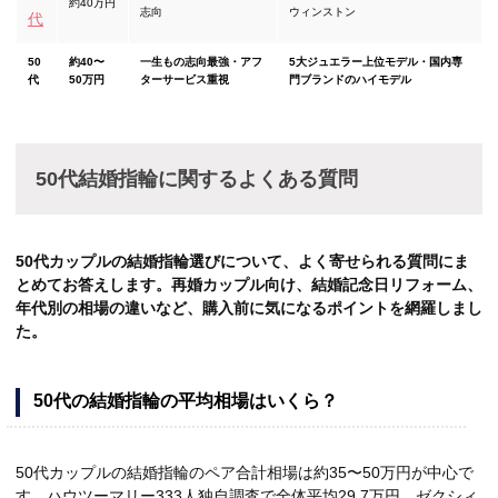
約40万円
志向
ウィンストン
代
50
約40〜
一生もの志向最強・アフ
5大ジュエラー上位モデル・国内専
代
50万円
ターサービス重視
門ブランドのハイモデル
50代結婚指輪に関するよくある質問
50代カップルの結婚指輪選びについて、よく寄せられる質問にま
とめてお答えします。再婚カップル向け、結婚記念日リフォーム、
年代別の相場の違いなど、購入前に気になるポイントを網羅しまし
た。
50代の結婚指輪の平均相場はいくら？
50代カップルの結婚指輪のペア合計相場は約35〜50万円が中心で
す。ハウツーマリー333人独自調査で全体平均29.7万円、ゼクシィ