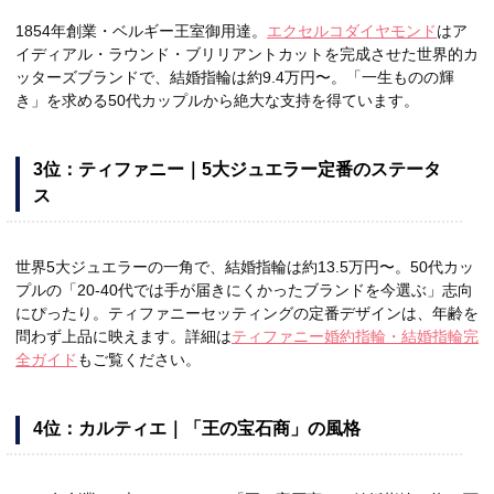
1854年創業・ベルギー王室御用達。
エクセルコダイヤモンド
はア
イディアル・ラウンド・ブリリアントカットを完成させた世界的カ
ッターズブランドで、結婚指輪は約9.4万円〜。「一生ものの輝
き」を求める50代カップルから絶大な支持を得ています。
3位：ティファニー｜5大ジュエラー定番のステータ
ス
世界5大ジュエラーの一角で、結婚指輪は約13.5万円〜。50代カッ
プルの「20-40代では手が届きにくかったブランドを今選ぶ」志向
にぴったり。ティファニーセッティングの定番デザインは、年齢を
問わず上品に映えます。詳細は
ティファニー婚約指輪・結婚指輪完
全ガイド
もご覧ください。
4位：カルティエ｜「王の宝石商」の風格