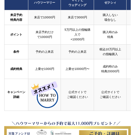
マイナビ
ハウツーマリー
ゼクシィ
ウェディング
来店予約
購入しない
来店で10000円
来店で3000円
特典内容
場合なし
5万円以上の指輪購
来店予約だけ
購入時のみ
ポイント
入で
で10000円
特典
+10000円
税込10万円以上
条件
予約の上来店
予約の上来店
の指輪購入
成約時のみ
成約特典
上乗せ1000円
上乗せ10000円〜
結
特典20000円
キャンペーン
公式サイトで
公式サイトで
詳細
ご確認ください
ご確認ください