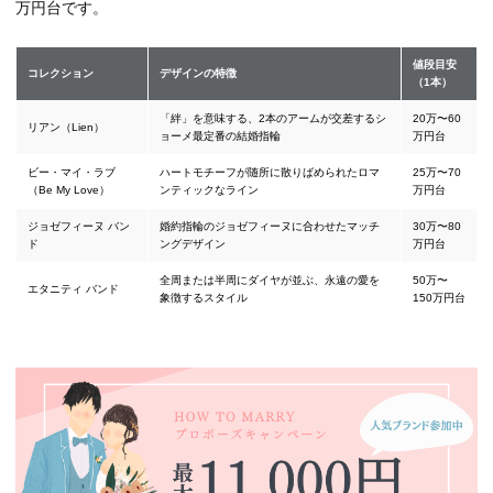
万円台です。
値段目安
コレクション
デザインの特徴
（1本）
「絆」を意味する、2本のアームが交差するシ
20万〜60
リアン（Lien）
ョーメ最定番の結婚指輪
万円台
ビー・マイ・ラブ
ハートモチーフが随所に散りばめられたロマ
25万〜70
（Be My Love）
ンティックなライン
万円台
ジョゼフィーヌ バン
婚約指輪のジョゼフィーヌに合わせたマッチ
30万〜80
ド
ングデザイン
万円台
全周または半周にダイヤが並ぶ、永遠の愛を
50万〜
エタニティ バンド
象徴するスタイル
150万円台