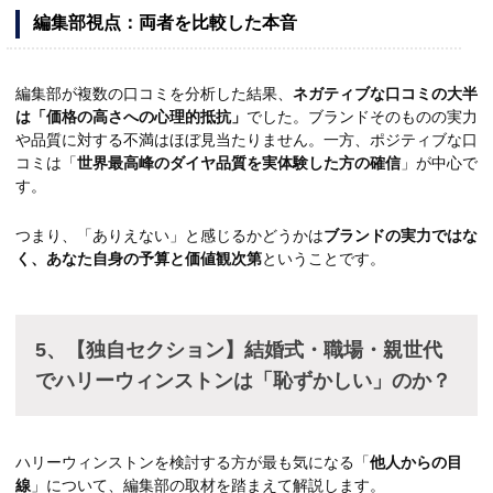
編集部視点：両者を比較した本音
編集部が複数の口コミを分析した結果、
ネガティブな口コミの大半
は「価格の高さへの心理的抵抗」
でした。ブランドそのものの実力
や品質に対する不満はほぼ見当たりません。一方、ポジティブな口
コミは「
世界最高峰のダイヤ品質を実体験した方の確信
」が中心で
す。
つまり、「ありえない」と感じるかどうかは
ブランドの実力ではな
く、あなた自身の予算と価値観次第
ということです。
5、【独自セクション】結婚式・職場・親世代
でハリーウィンストンは「恥ずかしい」のか？
ハリーウィンストンを検討する方が最も気になる「
他人からの目
線
」について、編集部の取材を踏まえて解説します。