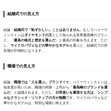
結婚式での見え方
結論：
結婚式で「恥ずかしい」ことはありません
。むしろハリーウ
ィンストンは
ダイヤモンドの王
として知られる世界最高峰のブラン
ド。「
最高の格式と歴史を選んだ
」と最高の印象を与えます。ただ
し、
マイクロパヴェなどの華やかなモデル
を選ぶと、結婚式での存
在感が圧倒的になります。
職場での見え方
結論：
職場では「人を選ぶ」ブランド
です。ハリーウィンストンは
知名度が高いため、職場の同僚・上司から「
最高峰のブランドを選
んだ
」と認識されます。ただし、
日常使いを重視する方は、シンプ
ルなクラシック・ソリティアの方が無難
です。マイクロパヴェなど
華やかなモデルは、特別な場面に映えます。