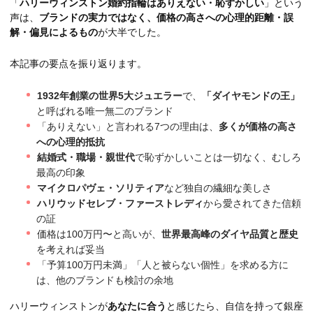
「
ハリーウィンストン婚約指輪はありえない・恥ずかしい
」という
声は、
ブランドの実力ではなく、価格の高さへの心理的距離・誤
解・偏見によるもの
が大半でした。
本記事の要点を振り返ります。
1932年創業の世界5大ジュエラー
で、
「ダイヤモンドの王」
と呼ばれる唯一無二のブランド
「ありえない」と言われる7つの理由は、
多くが価格の高さ
への心理的抵抗
結婚式・職場・親世代
で恥ずかしいことは一切なく、むしろ
最高の印象
マイクロパヴェ・ソリティア
など独自の繊細な美しさ
ハリウッドセレブ・ファーストレディ
から愛されてきた信頼
の証
価格は100万円〜と高いが、
世界最高峰のダイヤ品質と歴史
を考えれば妥当
「予算100万円未満」「人と被らない個性」を求める方に
は、他のブランドも検討の余地
ハリーウィンストンが
あなたに合う
と感じたら、自信を持って銀座