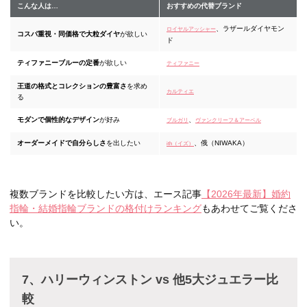
こんな人は…
おすすめの代替ブランド
、ラザールダイヤモン
ロイヤルアッシャー
コスパ重視・同価格で大粒ダイヤ
が欲しい
ド
ティファニーブルーの定番
が欲しい
ティファニー
王道の格式とコレクションの豊富さ
を求め
カルティエ
る
モダンで個性的なデザイン
が好み
、
ブルガリ
ヴァンクリーフ＆アーペル
オーダーメイドで自分らしさ
を出したい
、俄（NIWAKA）
ith（イズ）
複数ブランドを比較したい方は、エース記事
【2026年最新】婚約
指輪・結婚指輪ブランドの格付けランキング
もあわせてご覧くださ
い。
7、ハリーウィンストン vs 他5大ジュエラー比
較