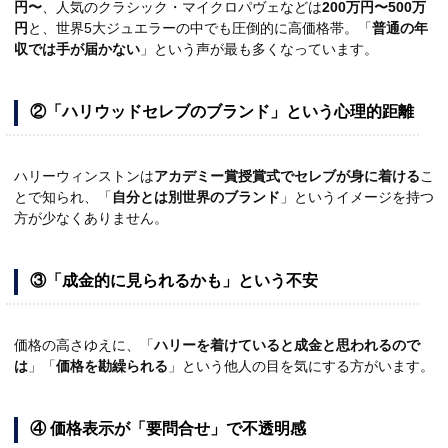
円〜
、人気のクラシック・マイクロパヴェなどは
200万円〜500万
円
と、世界5大ジュエラーの中でも圧倒的に高価格帯。「
普通の年
収では手が届かない
」という声が最も多くなっています。
②「ハリウッドセレブのブランド」という心理的距離
ハリーウィンストンは
アカデミー賞授賞式でセレブが身に着ける
こ
とで知られ、「
自分とは別世界のブランド
」というイメージを持つ
方が少なくありません。
③「成金的に見られるかも」という不安
価格の高さゆえに、「
ハリーを着けていると成金と思われるので
は
」「
価格を勘繰られる
」という他人の目を気にする方がいます。
④ 価格表示が「要問合せ」で不透明感