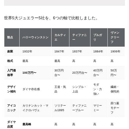
世界5大ジュエラー5社を、6つの軸で比較しました。
ヴァン
カルティ
ティファニ
ブルガ
観点
ハリーウィンストン
クリー
エ
ー
リ
フ
創業
1932年
1847年
1837年
1884年
1906年
格式
最高
最高
高
高
高
入門価
30万円
40万円
50万
100万円〜
20万円台〜
格帯
台〜
台〜
円〜
モダ
デザイ
王道・気
シンプル・
繊細・
ダイヤ存在感
ン・力
ン傾向
品
上品
個性的
強い
四つ葉
アイコ
カリナンカット・マ
ソリテー
ティファニ
マリー
モチー
ニック
イクロパヴェ
ル1895
ーブルー
ミー
フ
ダイヤ
最高峰
高
高
高
高
品質