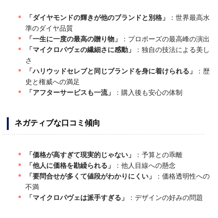
「ダイヤモンドの輝きが他のブランドと別格」
：世界最高水
準のダイヤ品質
「一生に一度の最高の贈り物」
：プロポーズの最高峰の演出
「マイクロパヴェの繊細さに感動」
：独自の技法による美し
さ
「ハリウッドセレブと同じブランドを身に着けられる」
：歴
史と権威への満足
「アフターサービスも一流」
：購入後も安心の体制
ネガティブな口コミ傾向
「価格が高すぎて現実的じゃない」
：予算との乖離
「他人に価格を勘繰られる」
：他人目線への懸念
「要問合せが多くて値段がわかりにくい」
：価格透明性への
不満
「マイクロパヴェは派手すぎる」
：デザインの好みの問題