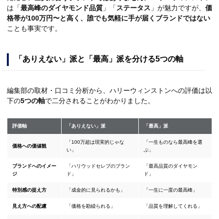
は「
最高峰のダイヤモンド品質
」「
ステータス
」が魅力ですが、
価
格帯が100万円〜と高く、誰でも気軽に手が届くブランドではない
ことも事実です。
「ありえない」派と「最高」派を分ける5つの軸
編集部の取材・口コミ分析から、ハリーウィンストンへの評価は以
下の
5つの軸
で二分されることがわかりました。
評価軸
「ありえない」派
「最高」派
「100万超は現実的じゃな
「一生ものなら最高峰を選
価格への価値観
い」
ぶ」
ブランドへのイメー
「ハリウッドセレブのブラン
「最高品質のダイヤモン
ジ
ド」
ド」
特別感の捉え方
「成金的に見られるかも」
「一生に一度の最高峰」
見え方への配慮
「価格を勘繰られる」
「品質を理解してくれる」