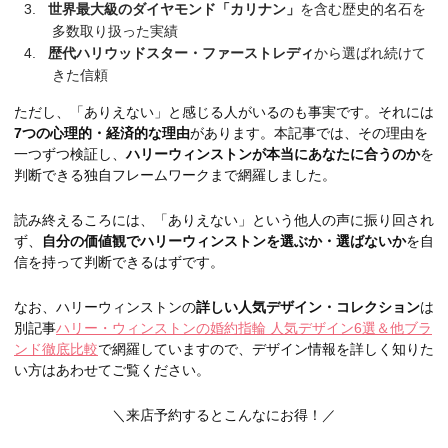
世界最大級のダイヤモンド「カリナン」
を含む歴史的名石を
多数取り扱った実績
歴代ハリウッドスター・ファーストレディ
から選ばれ続けて
きた信頼
ただし、「ありえない」と感じる人がいるのも事実です。それには
7つの心理的・経済的な理由
があります。本記事では、その理由を
一つずつ検証し、
ハリーウィンストンが本当にあなたに合うのか
を
判断できる独自フレームワークまで網羅しました。
読み終えるころには、「ありえない」という他人の声に振り回され
ず、
自分の価値観でハリーウィンストンを選ぶか・選ばないか
を自
信を持って判断できるはずです。
なお、ハリーウィンストンの
詳しい人気デザイン・コレクション
は
別記事
ハリー・ウィンストンの婚約指輪 人気デザイン6選＆他ブラ
ンド徹底比較
で網羅していますので、デザイン情報を詳しく知りた
い方はあわせてご覧ください。
＼来店予約するとこんなにお得！／