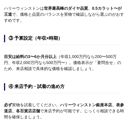
ハリーウィンストンは
世界最高峰のダイヤ品質
。
0.5カラット〜が
王道
で、価格と品質のバランスを実物で確認しながら選ぶのがおす
すめです。
③ 予算設定（年収×時期）
目安は給料の3〜6か月分以上
（年収1,000万円なら200〜500万
円、年収2,000万円なら500万円〜）。価格表示が「要問合せ」の
ため、来店相談で具体的な価格を確認しましょう。
④ 来店予約・試着の進め方
必ず
実物を試着してください。
ハリーウィンストン銀座本店、表参
道店、各百貨店店舗
で来店予約が可能です。じっくり相談できる時
間を確保しましょう。