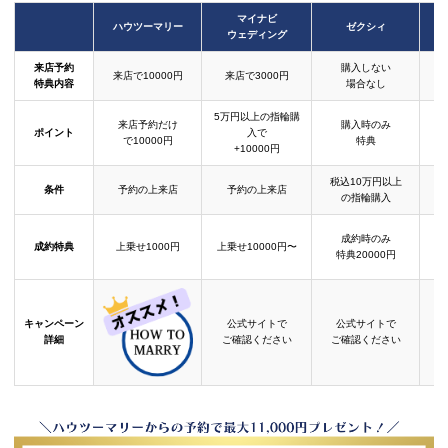
マイナビ
ハウツーマリー
ゼクシィ
ウェディング
来店予約
購入しない
来店で10000円
来店で3000円
特典内容
場合なし
5万円以上の指輪購
来店予約だけ
購入時のみ
ポイント
入で
で10000円
特典
+10000円
税込10万円以上
条件
予約の上来店
予約の上来店
の指輪購入
成約時のみ
成約特典
上乗せ1000円
上乗せ10000円〜
結
特典20000円
キャンペーン
公式サイトで
公式サイトで
詳細
ご確認ください
ご確認ください