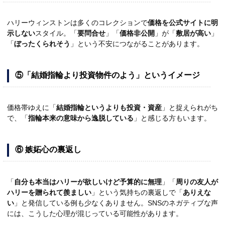
ハリーウィンストンは多くのコレクションで
価格を公式サイトに明
示しない
スタイル。「
要問合せ
」「
価格非公開
」が「
敷居が高い
」
「
ぼったくられそう
」という不安につながることがあります。
⑤「結婚指輪より投資物件のよう」というイメージ
価格帯ゆえに「
結婚指輪というよりも投資・資産
」と捉えられがち
で、「
指輪本来の意味から逸脱している
」と感じる方もいます。
⑥ 嫉妬心の裏返し
「
自分も本当はハリーが欲しいけど予算的に無理
」「
周りの友人が
ハリーを贈られて羨ましい
」という気持ちの裏返しで「
ありえな
い
」と発信している例も少なくありません。SNSのネガティブな声
には、こうした心理が混じっている可能性があります。