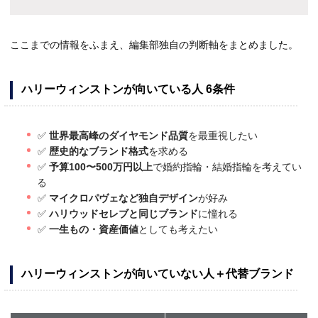
ここまでの情報をふまえ、編集部独自の判断軸をまとめました。
ハリーウィンストンが向いている人 6条件
✅
世界最高峰のダイヤモンド品質
を最重視したい
✅
歴史的なブランド格式
を求める
✅
予算100〜500万円以上
で婚約指輪・結婚指輪を考えてい
る
✅
マイクロパヴェなど独自デザイン
が好み
✅
ハリウッドセレブと同じブランド
に憧れる
✅
一生もの・資産価値
としても考えたい
ハリーウィンストンが向いていない人＋代替ブランド