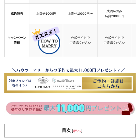
成約時のみ
成約特典
上乗せ1000円
上乗せ10000円〜
結
特典20000円
キャンペーン
公式サイトで
公式サイトで
詳細
ご確認ください
ご確認ください
目次
表示
[
]