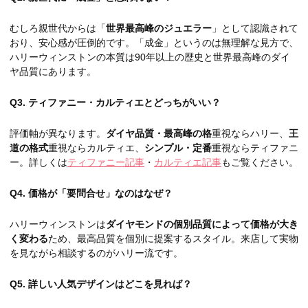
むしろ親世代からは「
世界最高峰のジュエラー
」として認識されて
おり、安心感が圧倒的です。「成金」というのは無理解な見方で、
ハリーウィンストンの本質は90年以上の歴史と世界最高峰のダイ
ヤ品質にあります。
Q3. ティファニー・カルティエとどっちがいい？
評価軸が異なります。
ダイヤ品質・最高峰の格
重視ならハリー、
王
道の格式
重視ならカルティエ、
シンプル・定番
重視ならティファニ
ー。詳しくは
ティファニー記事
・
カルティエ記事
もご覧ください。
Q4. 価格が「要問合せ」なのはなぜ？
ハリーウィンストンは
ダイヤモンドの個別品質によって価格が大き
く変わる
ため、最高品質を個別に提案するスタイル。来店して実物
を見ながら相談するのがハリー流です。
Q5. 詳しい人気デザインはどこを見れば？