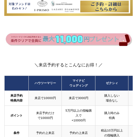
＼来店予約するとこんなにお得！／
マイナビ
ハウツーマリー
ゼクシィ
ウェディング
来店予約
購入しない
来店で10000円
来店で3000円
特典内容
場合なし
5万円以上の指輪購
来店予約だけ
購入時のみ
ポイント
入で
で10000円
特典
+10000円
税込10万円以上
条件
予約の上来店
予約の上来店
の指輪購入