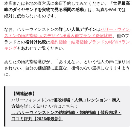
本店または各地の直営店に来店予約してみてください。「
世界最高
峰のダイヤモンドを実物で見る瞬間の感動
」は、写真やWebでは
絶対に伝わらないものです。
なお、ハリーウィンストンの
詳しい人気デザイン
は
ハリー・ウィン
ストンの婚約指輪 人気デザイン6選＆他ブランド徹底比較
、他のブ
ランドとの
格付け比較
は
婚約指輪・結婚指輪ブランドの格付けラン
キング
もあわせてご覧ください。
あなたの婚約指輪選びが、「ありえない」という他人の声に振り回
されない、自分の価値観に正直な、後悔のない選択になりますよう
に。
【関連記事】
ハリーウィンストンの
値段相場・人気コレクション・購入
方法
を詳しく知りたい方はこちら：
→ ハリーウィンストンの結婚指輪・婚約指輪｜値段相場・
口コミ評判【2026年最新】