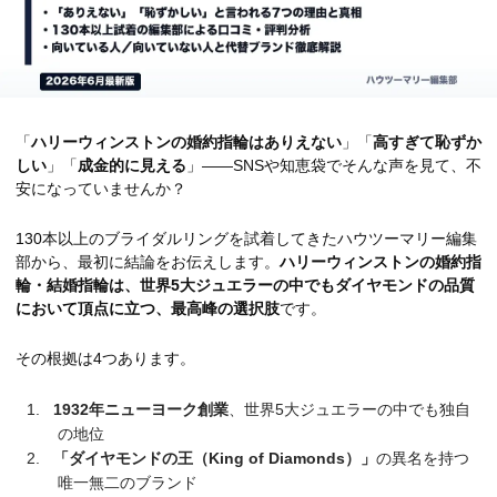
「
ハリーウィンストンの婚約指輪はありえない
」「
高すぎて恥ずか
しい
」「
成金的に見える
」——SNSや知恵袋でそんな声を見て、不
安になっていませんか？
130本以上のブライダルリングを試着してきたハウツーマリー編集
部から、最初に結論をお伝えします。
ハリーウィンストンの婚約指
輪・結婚指輪は、世界5大ジュエラーの中でもダイヤモンドの品質
において頂点に立つ、最高峰の選択肢
です。
その根拠は4つあります。
1932年ニューヨーク創業
、世界5大ジュエラーの中でも独自
の地位
「ダイヤモンドの王（King of Diamonds）」
の異名を持つ
唯一無二のブランド