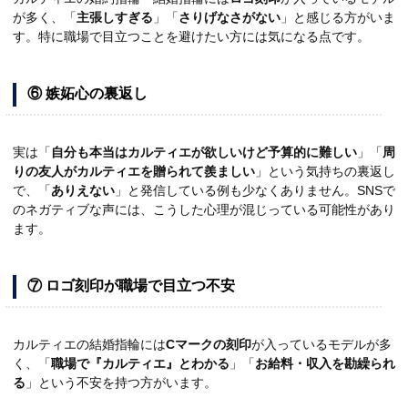
が多く、「
主張しすぎる
」「
さりげなさがない
」と感じる方がいま
す。特に職場で目立つことを避けたい方には気になる点です。
⑥ 嫉妬心の裏返し
実は「
自分も本当はカルティエが欲しいけど予算的に難しい
」「
周
りの友人がカルティエを贈られて羨ましい
」という気持ちの裏返し
で、「
ありえない
」と発信している例も少なくありません。SNSで
のネガティブな声には、こうした心理が混じっている可能性があり
ます。
⑦ ロゴ刻印が職場で目立つ不安
カルティエの結婚指輪には
Cマークの刻印
が入っているモデルが多
く、「
職場で『カルティエ』とわかる
」「
お給料・収入を勘繰られ
る
」という不安を持つ方がいます。