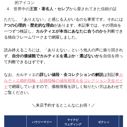
的アイコン
世界中の
王室・著名人・セレブ
から愛されてきた信頼の証
ただし、「ありえない」と感じる人がいるのも事実です。それには
7つの心理的・歴史的な理由
があります。本記事では、その理由を
一つずつ検証し、
カルティエが本当にあなたに合うのか
を判断でき
る独自フレームワークまで網羅しました。
読み終えるころには、「ありえない」という他人の声に振り回され
ず、
自分の価値観でカルティエを選ぶか・選ばないか
を自信を持っ
て判断できるはずです。
なお、カルティエの
詳しい値段・全コレクションの解説
は別記事
カ
ルティエ婚約指輪・結婚指輪の値段相場＆全コレクション完全ガイ
ド
で網羅していますので、価格情報を詳しく知りたい方はあわせて
ご覧ください。
＼来店予約するとこんなにお得！／
マイナビ
ハウツーマリー
ゼクシィ
ウェディング