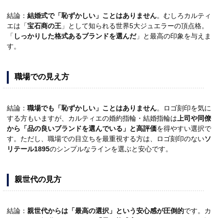
結論：
結婚式で「恥ずかしい」ことはありません
。むしろカルティ
エは「
宝石商の王
」として知られる世界5大ジュエラーの頂点格。
「
しっかりした格式あるブランドを選んだ
」と最高の印象を与えま
す。
職場での見え方
結論：
職場でも「恥ずかしい」ことはありません
。ロゴ刻印を気に
する方もいますが、カルティエの婚約指輪・結婚指輪は
上司や同僚
から「品の良いブランドを選んでいる」と高評価
を得やすい選択で
す。ただし、職場での目立ちを最重視する方は、ロゴ刻印のない
ソ
リテール1895
のシンプルなラインを選ぶと安心です。
親世代の見方
結論：
親世代からは「最高の選択」という安心感が圧倒的
です。カ