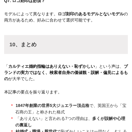
Q7. ロゴ刻印は必須？
モデルによって異なります。
ロゴ刻印のあるモデルとないモデル
の
両方があるため、好みに合わせて選択可能です。
10、まとめ
「
カルティエ婚約指輪はありえない・恥ずかしい
」という声は、
ブ
ランドの実力ではなく、検索者自身の価値観・誤解・偏見によるも
の
が大半でした。
本記事の要点を振り返ります。
1847年創業の世界5大ジュエラー頂点格
で、英国王から「宝
石商の王」と称された格式
「ありえない」と言われる7つの理由は、
多くが誤解や心理
の裏返し
結婚式・職場・親世代
で恥ずかしいことは一切なく、むしろ