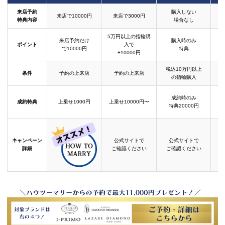
来店予約
購入しない
来店で10000円
来店で3000円
特典内容
場合なし
5万円以上の指輪購
来店予約だけ
購入時のみ
ポイント
入で
で10000円
特典
+10000円
税込10万円以上
条件
予約の上来店
予約の上来店
の指輪購入
成約時のみ
成約特典
上乗せ1000円
上乗せ10000円〜
結
特典20000円
キャンペーン
公式サイトで
公式サイトで
詳細
ご確認ください
ご確認ください