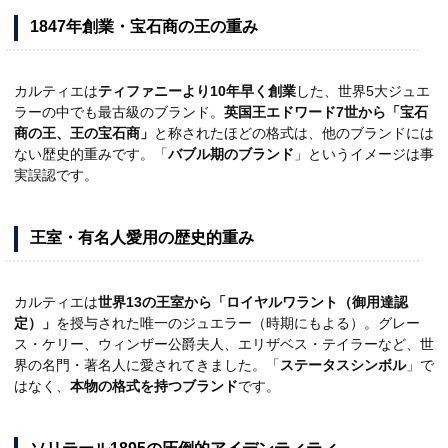
1847年創業・宝石商の王の重み
カルティエは
ティファニーより10年早く創業
した、世界5大ジュエ
ラーの中でも最古級のブランド。
英国王エドワード7世から「宝石
商の王、王の宝石商」
と称されたほどの格式は、他のブランドには
ない歴史的重みです。「
バブル期のブランド
」というイメージは事
実誤認です。
王室・有名人愛用の歴史的重み
カルティエは
世界13の王室から「ロイヤルワラント（御用達認
定）」
を授与された唯一のジュエラー（時期にもよる）。グレー
ス・ケリー、ウィンザー公爵夫人、エリザベス・テイラーなど、世
界の名門・著名人に愛されてきました。「
ステータスシンボル
」で
はなく、
本物の格式を持つブランド
です。