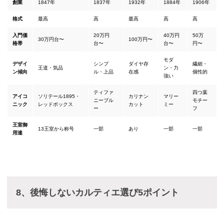
創業
1847年
1837年
1932年
1884年
1906年
格式
最高
高
最高
高
高
入門価
20万円
40万円
50万
30万円台〜
100万円〜
格帯
台〜
台〜
円〜
モダ
デザイ
シンプ
ダイヤ存
繊細・
王道・気品
ン・力
ン傾向
ル・上品
在感
個性的
強い
ティファ
四つ葉
アイコ
ソリテール1895・
カリナン
マリー
ニーブル
モチー
ニック
レッドボックス
カット
ミー
ー
フ
王室御
13王室から称号
一部
あり
一部
一部
用達
8、後悔しないカルティエ選び5ポイント