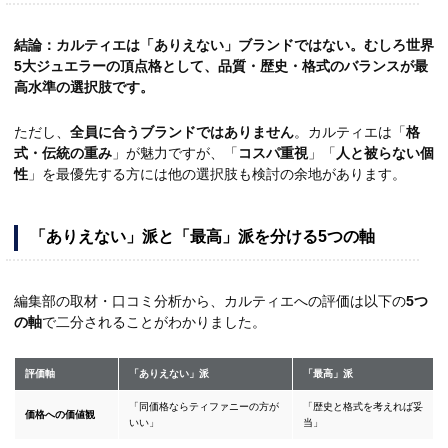
結論：カルティエは「ありえない」ブランドではない。むしろ世界
5大ジュエラーの頂点格として、品質・歴史・格式のバランスが最
高水準の選択肢です。
ただし、
全員に合うブランドではありません
。カルティエは「
格
式・伝統の重み
」が魅力ですが、「
コスパ重視
」「
人と被らない個
性
」を最優先する方には他の選択肢も検討の余地があります。
「ありえない」派と「最高」派を分ける5つの軸
編集部の取材・口コミ分析から、カルティエへの評価は以下の
5つ
の軸
で二分されることがわかりました。
評価軸
「ありえない」派
「最高」派
「同価格ならティファニーの方が
「歴史と格式を考えれば妥
価格への価値観
いい」
当」