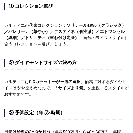
① コレクション選び
カルティエの代表コレクション：
ソリテール1895（クラシック）
／バレリーナ（華やか）／デスティネ（個性派）／エトワンセル
（繊細）／トリニティ（重ね付け定番）
。自分のライフスタイルに
合うコレクションを選びましょう。
② ダイヤモンドサイズの決め方
カルティエは
0.3カラット〜が王道の選択
。価格に対するダイヤサ
イズはやや控えめなので、
「サイズより質」
を重視するスタイルが
おすすめです。
③ 予算設定（年収×時期）
目安は給料の2〜3か月分
（年収500万円なら40〜60万円、年収