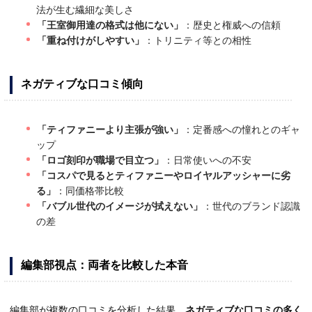
法が生む繊細な美しさ
「王室御用達の格式は他にない」
：歴史と権威への信頼
「重ね付けがしやすい」
：トリニティ等との相性
ネガティブな口コミ傾向
「ティファニーより主張が強い」
：定番感への憧れとのギャ
ップ
「ロゴ刻印が職場で目立つ」
：日常使いへの不安
「コスパで見るとティファニーやロイヤルアッシャーに劣
る」
：同価格帯比較
「バブル世代のイメージが拭えない」
：世代のブランド認識
の差
編集部視点：両者を比較した本音
編集部が複数の口コミを分析した結果、
ネガティブな口コミの多く