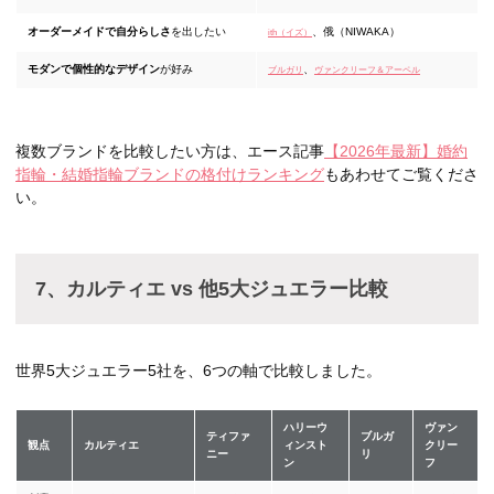
オーダーメイドで自分らしさ
を出したい
、俄（NIWAKA）
ith（イズ）
モダンで個性的なデザイン
が好み
、
ブルガリ
ヴァンクリーフ＆アーペル
複数ブランドを比較したい方は、エース記事
【2026年最新】婚約
指輪・結婚指輪ブランドの格付けランキング
もあわせてご覧くださ
い。
7、カルティエ vs 他5大ジュエラー比較
世界5大ジュエラー5社を、6つの軸で比較しました。
ハリーウ
ヴァン
ティファ
ブルガ
観点
カルティエ
ィンスト
クリー
ニー
リ
ン
フ