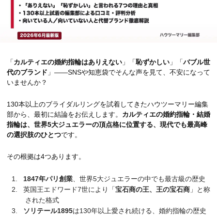
「
カルティエの婚約指輪はありえない
」「
恥ずかしい
」「
バブル世
代のブランド
」——SNSや知恵袋でそんな声を見て、不安になって
いませんか？
130本以上のブライダルリングを試着してきたハウツーマリー編集
部から、最初に結論をお伝えします。
カルティエの婚約指輪・結婚
指輪は、世界5大ジュエラーの頂点格に位置する、現代でも最高峰
の選択肢のひとつ
です。
その根拠は4つあります。
1847年パリ創業
、世界5大ジュエラーの中でも最古級の歴史
英国王エドワード7世により「
宝石商の王、王の宝石商
」と称
された格式
ソリテール1895
は130年以上愛され続ける、婚約指輪の歴史