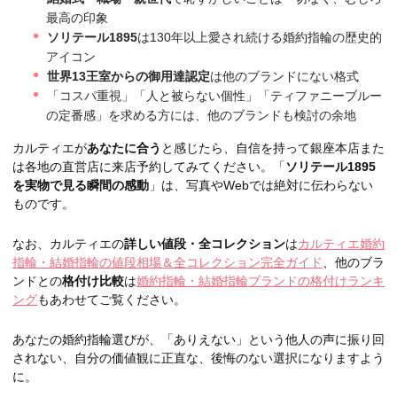
最高の印象
ソリテール1895
は130年以上愛され続ける婚約指輪の歴史的
アイコン
世界13王室からの御用達認定
は他のブランドにない格式
「コスパ重視」「人と被らない個性」「ティファニーブルー
の定番感」を求める方には、他のブランドも検討の余地
カルティエが
あなたに合う
と感じたら、自信を持って銀座本店また
は各地の直営店に来店予約してみてください。「
ソリテール1895
を実物で見る瞬間の感動
」は、写真やWebでは絶対に伝わらない
ものです。
なお、カルティエの
詳しい値段・全コレクション
は
カルティエ婚約
指輪・結婚指輪の値段相場＆全コレクション完全ガイド
、他のブラ
ンドとの
格付け比較
は
婚約指輪・結婚指輪ブランドの格付けランキ
ング
もあわせてご覧ください。
あなたの婚約指輪選びが、「ありえない」という他人の声に振り回
されない、自分の価値観に正直な、後悔のない選択になりますよう
に。