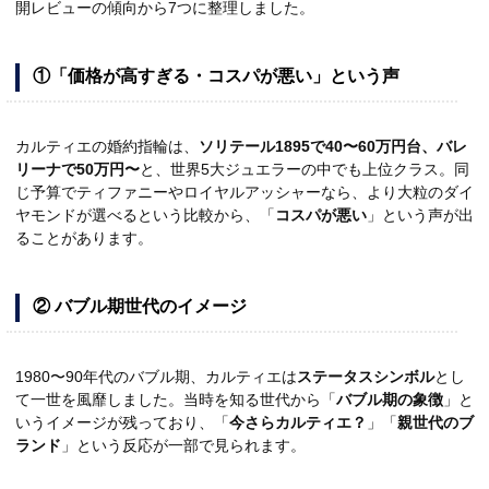
開レビューの傾向から7つに整理しました。
①「価格が高すぎる・コスパが悪い」という声
カルティエの婚約指輪は、
ソリテール1895で40〜60万円台、バレ
リーナで50万円〜
と、世界5大ジュエラーの中でも上位クラス。同
じ予算でティファニーやロイヤルアッシャーなら、より大粒のダイ
ヤモンドが選べるという比較から、「
コスパが悪い
」という声が出
ることがあります。
② バブル期世代のイメージ
1980〜90年代のバブル期、カルティエは
ステータスシンボル
とし
て一世を風靡しました。当時を知る世代から「
バブル期の象徴
」と
いうイメージが残っており、「
今さらカルティエ？
」「
親世代のブ
ランド
」という反応が一部で見られます。