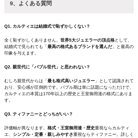
9、よくある質問
Q1. カルティエは結婚式で恥ずかしくない？
全く恥ずかしくありません。
世界5大ジュエラーの頂点格
として、
結婚式で見られても「
最高の格式あるブランドを選んだ
」と最高の
印象を与えます。
Q2. 親世代に「バブル世代」と思われない？
むしろ親世代からは「
最も格式高いジュエラー
」として認識されて
おり、安心感が圧倒的です。バブル期は単に話題になっただけで、
カルティエの本質は170年以上の歴史と王室御用達の格式にありま
す。
Q3. ティファニーとどっちがいい？
評価軸が異なります。
格式・王室御用達・歴史
重視ならカルティ
エ、
シンプル・定番・親しみやすさ
重視ならティファニー。詳しく