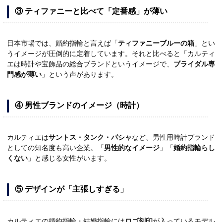
③ ティファニーと比べて「定番感」が薄い
日本市場では、婚約指輪と言えば「
ティファニーブルーの箱
」とい
うイメージが圧倒的に定着しています。それと比べると「カルティ
エは時計や宝飾品の総合ブランドというイメージで、
ブライダル専
門感が薄い
」という声があります。
④ 男性ブランドのイメージ（時計）
カルティエは
サントス・タンク・パシャ
など、男性用時計ブランド
としての知名度も高い企業。「
男性的なイメージ
」「
婚約指輪らし
くない
」と感じる女性がいます。
⑤ デザインが「主張しすぎる」
カルティエの婚約指輪・結婚指輪には
ロゴ刻印
が入っているモデル