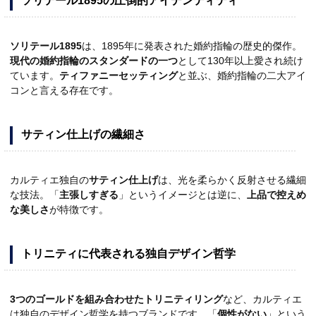
ソリテール1895の圧倒的アイデンティティ
ソリテール1895
は、1895年に発表された婚約指輪の歴史的傑作。
現代の婚約指輪のスタンダードの一つ
として130年以上愛され続け
ています。
ティファニーセッティング
と並ぶ、婚約指輪の二大アイ
コンと言える存在です。
サティン仕上げの繊細さ
カルティエ独自の
サティン仕上げ
は、光を柔らかく反射させる繊細
な技法。「
主張しすぎる
」というイメージとは逆に、
上品で控えめ
な美しさ
が特徴です。
トリニティに代表される独自デザイン哲学
3つのゴールドを組み合わせたトリニティリング
など、カルティエ
は独自のデザイン哲学を持つブランドです。「
個性がない
」という