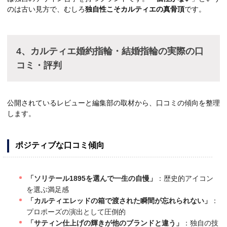
のは古い見方で、むしろ
独自性こそカルティエの真骨頂
です。
4、カルティエ婚約指輪・結婚指輪の実際の口
コミ・評判
公開されているレビューと編集部の取材から、口コミの傾向を整理
します。
ポジティブな口コミ傾向
「ソリテール1895を選んで一生の自慢」
：歴史的アイコン
を選ぶ満足感
「カルティエレッドの箱で渡された瞬間が忘れられない」
：
プロポーズの演出として圧倒的
「サティン仕上げの輝きが他のブランドと違う」
：独自の技