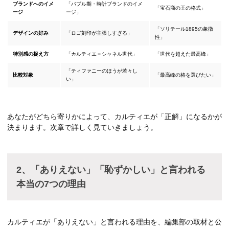
ブランドへのイメ
「バブル期・時計ブランドのイメ
「宝石商の王の格式」
ージ
ージ」
「ソリテール1895の象徴
デザインの好み
「ロゴ刻印が主張しすぎる」
性」
特別感の捉え方
「カルティエ＝シャネル世代」
「世代を超えた最高峰」
「ティファニーのほうが若々し
比較対象
「最高峰の格を選びたい」
い」
あなたがどちら寄りかによって、カルティエが「正解」になるかが
決まります。次章で詳しく見ていきましょう。
2、「ありえない」「恥ずかしい」と言われる
本当の7つの理由
カルティエが「ありえない」と言われる理由を、編集部の取材と公