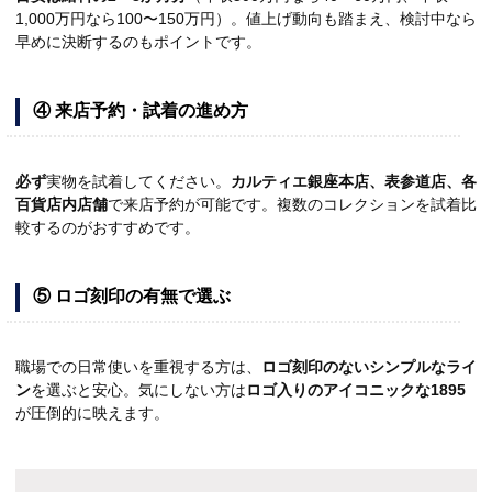
1,000万円なら100〜150万円）。値上げ動向も踏まえ、検討中なら
早めに決断するのもポイントです。
④ 来店予約・試着の進め方
必ず
実物を試着してください。
カルティエ銀座本店、表参道店、各
百貨店内店舗
で来店予約が可能です。複数のコレクションを試着比
較するのがおすすめです。
⑤ ロゴ刻印の有無で選ぶ
職場での日常使いを重視する方は、
ロゴ刻印のないシンプルなライ
ン
を選ぶと安心。気にしない方は
ロゴ入りのアイコニックな1895
が圧倒的に映えます。