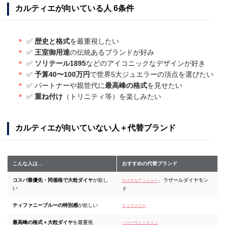
カルティエが向いている人 6条件
✅
歴史と格式
を最重視したい
✅
王室御用達
の伝統あるブランドが好み
✅
ソリテール1895
などのアイコニックなデザインが好き
✅
予算40〜100万円
で世界5大ジュエラーの頂点を選びたい
✅ パートナーや親世代に
最高峰の格式
を見せたい
✅
重ね付け
（トリニティ等）を楽しみたい
カルティエが向いていない人＋代替ブランド
こんな人は…
おすすめの代替ブランド
コスパ最優先・同価格で大粒ダイヤ
が欲し
、ラザールダイヤモン
ロイヤルアッシャー
い
ド
ティファニーブルーの特別感
が欲しい
ティファニー
最高峰の格式＋大粒ダイヤ
を最重視
ハリーウィンストン