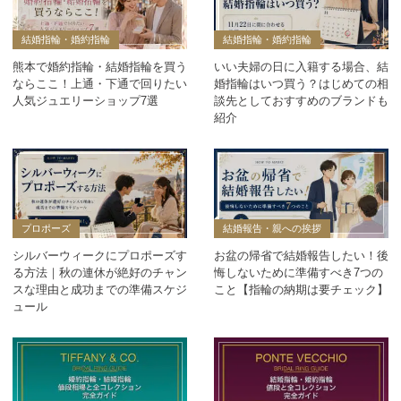
結婚指輪・婚約指輪
結婚指輪・婚約指輪
熊本で婚約指輪・結婚指輪を買う
いい夫婦の日に入籍する場合、結
ならここ！上通・下通で回りたい
婚指輪はいつ買う？はじめての相
人気ジュエリーショップ7選
談先としておすすめのブランドも
紹介
プロポーズ
結婚報告・親への挨拶
シルバーウィークにプロポーズす
お盆の帰省で結婚報告したい！後
る方法｜秋の連休が絶好のチャン
悔しないために準備すべき7つの
スな理由と成功までの準備スケジ
こと【指輪の納期は要チェック】
ュール