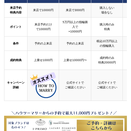
来店予約
購入しない
来店で10000円
来店で3000円
特典内容
場合なし
5万円以上の指輪購
来店予約だけ
購入時のみ
ポイント
入で
で10000円
特典
+10000円
税込10万円以上
条件
予約の上来店
予約の上来店
の指輪購入
成約時のみ
成約特典
上乗せ1000円
上乗せ10000円〜
結
特典20000円
キャンペーン
公式サイトで
公式サイトで
詳細
ご確認ください
ご確認ください