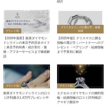
紹介
ブライダルリングの選び方・基礎
ブランド別
知識
【2026年最新】銀座ダイヤモン
【2025年版】クリスマスに贈る
ドシライシの来店予約完全ガイド
指輪の選び方｜パートナーへのプ
｜来店予約特典・紹介割引・価
レゼント・ペアリング・結婚指輪
格・アフターサービスまで徹底解
まで予算別に解説
説
ブランド別
ブランド別
銀座ダイヤモンドシライシの口コ
エクセルコダイヤモンドの婚約指
ミ評判|最大1.4万円プレゼント中
輪・結婚指輪の口コミ評判検証!
アマギフ贈呈中