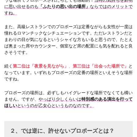
うな場所でプロポーズされたらとても感動的！
当時の気持ちを鮮明
に思い出せるのも
「ふたりの思い出の場所」
ならではのメリットで
すね。
また、高級レストランでのプロポーズは定番ながらも女性が一度は
憧れるロマンチックなシチュエーションです。ただレストランだと
まわりの目が気になるというシャイな方もいると思うので、たとえ
ば奥まった席やカウンター、個室など席の配置にも気を配れると良
さそうです。
続く
第二位は「夜景を見ながら」
、
第三位は「出会った場所で」
と
なっています。いずれもプロポーズの定番の場所といえそうな場所
ですね。
プロポーズの場所は、必ずしもハイグレードな場所でなくても構い
ません。ですが、
やっぱり少しくらいは
特別感のある演出を行って
ほしい
というのが乙女心というものなのです。
２、では逆に、許せないプロポーズとは？