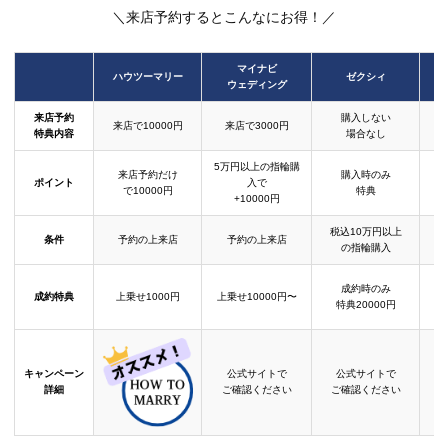
＼来店予約するとこんなにお得！／
マイナビ
ハウツーマリー
ゼクシィ
ウェディング
来店予約
購入しない
来店で10000円
来店で3000円
特典内容
場合なし
5万円以上の指輪購
来店予約だけ
購入時のみ
ポイント
入で
で10000円
特典
+10000円
税込10万円以上
条件
予約の上来店
予約の上来店
の指輪購入
成約時のみ
成約特典
上乗せ1000円
上乗せ10000円〜
結
特典20000円
キャンペーン
公式サイトで
公式サイトで
詳細
ご確認ください
ご確認ください