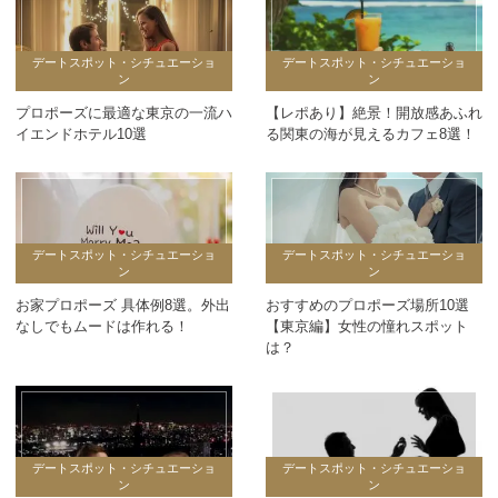
デートスポット・シチュエーショ
デートスポット・シチュエーショ
ン
ン
プロポーズに最適な東京の一流ハ
【レポあり】絶景！開放感あふれ
イエンドホテル10選
る関東の海が見えるカフェ8選！
デートスポット・シチュエーショ
デートスポット・シチュエーショ
ン
ン
お家プロポーズ 具体例8選。外出
おすすめのプロポーズ場所10選
なしでもムードは作れる！
【東京編】女性の憧れスポット
は？
デートスポット・シチュエーショ
デートスポット・シチュエーショ
ン
ン