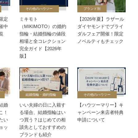
その他のハウツー
ブランド別
限定
ミキモト
【2026年夏】ラザール
催中
（MIKIMOTO）の婚約
ダイヤモンドでブライ
覧
指輪・結婚指輪の値段
ダルフェア開催！限定
相場と全コレクション
ノベルティもチェック
完全ガイド【2026年
版】
結婚指輪・婚約指輪
その他のハウツー
結婚
いい夫婦の日に入籍す
【ハウツーマリー】キ
こ！
る場合、結婚指輪はい
ャンペーン来店者特典
たい
つ買う？はじめての相
申請について
ョッ
談先としておすすめの
ブランドも紹介