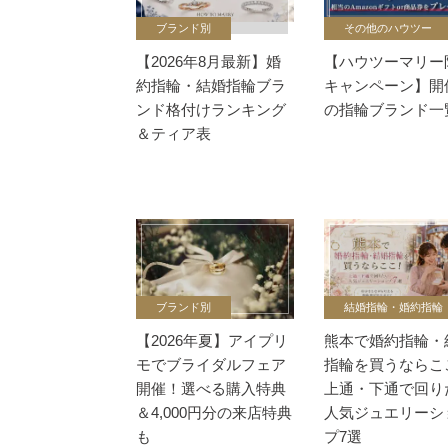
ブランド別
その他のハウツー
【2026年8月最新】婚
【ハウツーマリー
約指輪・結婚指輪ブラ
キャンペーン】開
ンド格付けランキング
の指輪ブランド一
＆ティア表
ブランド別
結婚指輪・婚約指輪
【2026年夏】アイプリ
熊本で婚約指輪・
モでブライダルフェア
指輪を買うならこ
開催！選べる購入特典
上通・下通で回り
＆4,000円分の来店特典
人気ジュエリーシ
も
プ7選