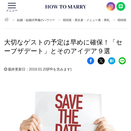
メニュー
>
>
>
結婚・結婚式準備のハウツー
招待状・席次表・メニュー表・席札
招待状
大切なゲストの予定は早めに確保！「セ
ーブザデート」とそのアイデア９選
最終更新日：2016.01.20
[PRを含みます]