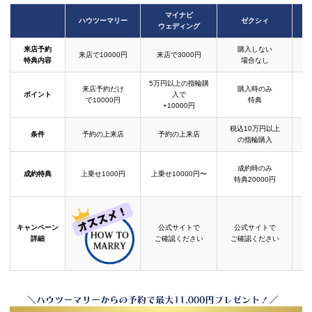
マイナビ
ハウツーマリー
ゼクシィ
ウェディング
来店予約
購入しない
来店で10000円
来店で3000円
特典内容
場合なし
5万円以上の指輪購
来店予約だけ
購入時のみ
ポイント
入で
で10000円
特典
+10000円
税込10万円以上
条件
予約の上来店
予約の上来店
の指輪購入
成約時のみ
成約特典
上乗せ1000円
上乗せ10000円〜
結
特典20000円
キャンペーン
公式サイトで
公式サイトで
詳細
ご確認ください
ご確認ください