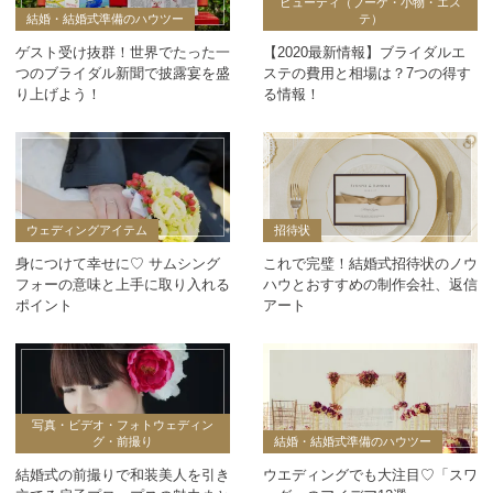
ビューティ（ブーケ・小物・エス
結婚・結婚式準備のハウツー
テ）
ゲスト受け抜群！世界でたった一
【2020最新情報】ブライダルエ
つのブライダル新聞で披露宴を盛
ステの費用と相場は？7つの得す
り上げよう！
る情報！
ウェディングアイテム
招待状
身につけて幸せに♡ サムシング
これで完璧！結婚式招待状のノウ
フォーの意味と上手に取り入れる
ハウとおすすめの制作会社、返信
ポイント
アート
写真・ビデオ・フォトウェディン
グ・前撮り
結婚・結婚式準備のハウツー
結婚式の前撮りで和装美人を引き
ウエディングでも大注目♡「スワ