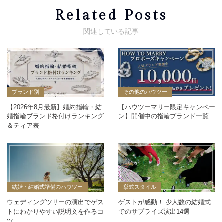
Related Posts
ブランド別
その他のハウツー
【2026年8月最新】婚約指輪・結
【ハウツーマリー限定キャンペー
婚指輪ブランド格付けランキング
ン】開催中の指輪ブランド一覧
＆ティア表
結婚・結婚式準備のハウツー
挙式スタイル
ウェディングツリーの演出でゲス
ゲストが感動！ 少人数の結婚式
トにわかりやすい説明文を作るコ
でのサプライズ演出14選
ツ