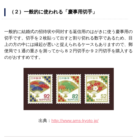
（２）一般的に使われる「慶事用切手」
一般的に結婚式の招待状や同封する返信用のはがきに使う慶事用の
切手です。切手を２枚貼って出すと割り切れる数字であるため、目
上の方の中には縁起が悪いと捉えられるケースもありますので、郵
便局で１通の重さを測ってから８２円切手か９２円切手を購入する
のがおすすめです。
出典：
http://www.ams-kyoto.jp/