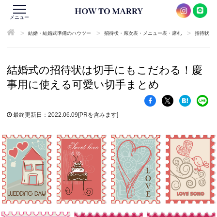
メニュー
>
>
>
結婚・結婚式準備のハウツー
招待状・席次表・メニュー表・席札
招待状
結婚式の招待状は切手にもこだわる！慶
事用に使える可愛い切手まとめ
最終更新日：2022.06.09
[PRを含みます]