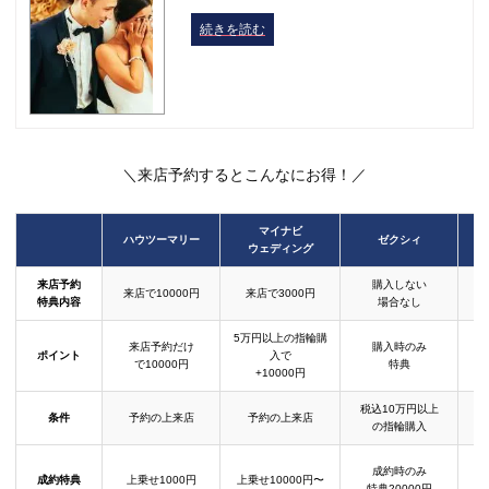
続きを読む
＼来店予約するとこんなにお得！／
マイナビ
ハウツーマリー
ゼクシィ
ウェディング
来店予約
購入しない
来店で10000円
来店で3000円
特典内容
場合なし
5万円以上の指輪購
来店予約だけ
購入時のみ
ポイント
入で
で10000円
特典
+10000円
税込10万円以上
条件
予約の上来店
予約の上来店
の指輪購入
成約時のみ
成約特典
上乗せ1000円
上乗せ10000円〜
結
特典20000円