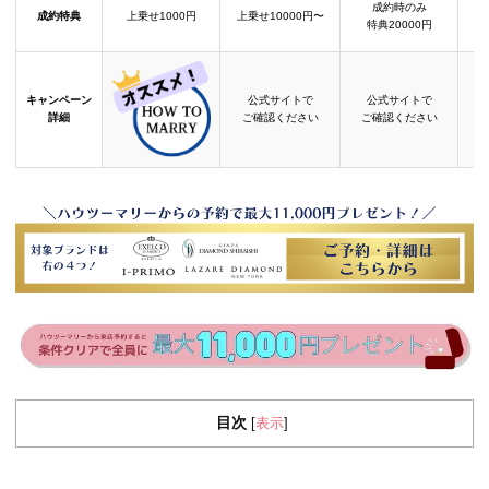
成約時のみ
成約特典
上乗せ1000円
上乗せ10000円〜
結
特典20000円
キャンペーン
公式サイトで
公式サイトで
詳細
ご確認ください
ご確認ください
目次
表示
[
]