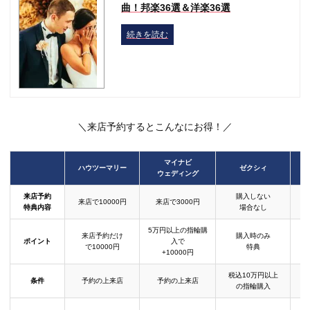
曲！邦楽36選＆洋楽36選
続きを読む
＼来店予約するとこんなにお得！／
マイナビ
ハウツーマリー
ゼクシィ
ウェディング
来店予約
購入しない
来店で10000円
来店で3000円
特典内容
場合なし
5万円以上の指輪購
来店予約だけ
購入時のみ
ポイント
入で
で10000円
特典
+10000円
税込10万円以上
条件
予約の上来店
予約の上来店
の指輪購入