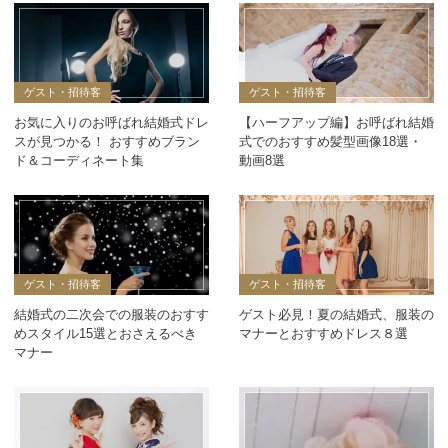
ゲスト・招待客
ゲスト・招待客
お気に入りのお呼ばれ結婚式ドレ
【ハーフアップ編】お呼ばれ結婚
スが見つかる！ おすすめブラン
式でのおすすめ髪型画像18選・
ド＆コーディネート集
動画8選
ゲスト・招待客
ゲスト・招待客
結婚式の二次会での服装のおすす
ゲスト必見！夏の結婚式、服装の
めスタイル15選とおさえるべき
マナーとおすすめドレス８選
マナー