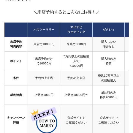
＼来店予約するとこんなにお得！／
マイナビ
ハウツーマリー
ゼクシィ
ウェディング
来店予約
購入しない
来店で10000円
来店で3000円
特典内容
場合なし
5万円以上の指輪購
来店予約だけ
購入時のみ
ポイント
入で
で10000円
特典
+10000円
税込10万円以上
条件
予約の上来店
予約の上来店
の指輪購入
成約時のみ
成約特典
上乗せ1000円
上乗せ10000円〜
結
特典20000円
キャンペーン
公式サイトで
公式サイトで
詳細
ご確認ください
ご確認ください