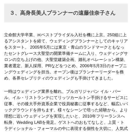
３、高身長美人プランナーの遠藤佳奈子さん
立命館大学卒業、㈱ベストブライダル入社を機に上京。250組に上
るアシスタントを経て、ウェディングプランナーとしてのキャリア
をスタート。 2005年5月には東京・青山のランドマークともなっ
たセントグレース大聖堂の開業準備チームに入り、ウェディングサ
ロンの立ち上げの他、大聖堂建築企画、婚礼オペレーション構築、
業者選定、新人採用、PRなどをつとめ、2006年5月3日のオープニ
ングウェディングを担当。オープン後はプランナーリーダーを務
め、各界セレブリティのウェディングも手掛けてきました。
一時はウェディング業界を離れ、ブルガリジャパン イル・バー
ル、イル・リストランテにてリッツカールトン手掛けるサービスに
従事、その後大手外資系企業で役員秘書に従事するなど、幅広いバ
ックグラウンドを持ちます。様々なシーンで培った経験から、より
理想に近いウェディングを実現したいと、2010年フリーランスへ
転身、Wedding LABを発足。ゲストへのおもてなしと、上質・ト
ラディショナル・フォーマルの中に表現する個性を大切に、人気式