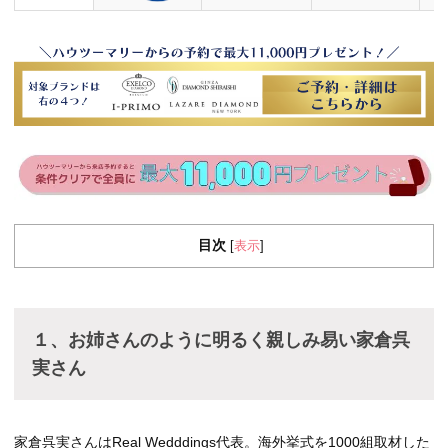
目次
表示
[
]
１、お姉さんのように明るく親しみ易い家倉呉
実さん
家倉呉実さんはReal Wedddings代表。海外挙式を1000組取材した