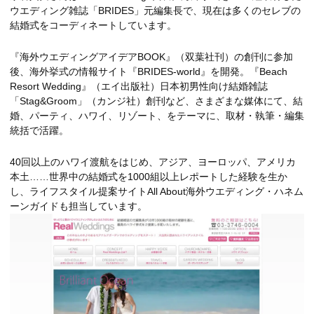
ウエディング雑誌「BRIDES」元編集長で、現在は多くのセレブの
結婚式をコーディネートしています。
『海外ウエディングアイデアBOOK』（双葉社刊）の創刊に参加
後、海外挙式の情報サイト『BRIDES-world』を開発。『Beach
Resort Wedding』（エイ出版社）日本初男性向け結婚雑誌
「Stag&Groom」（カンジ社）創刊など、さまざまな媒体にて、結
婚、パーティ、ハワイ、リゾート、をテーマに、取材・執筆・編集
統括で活躍。
40回以上のハワイ渡航をはじめ、アジア、ヨーロッパ、アメリカ
本土……世界中の結婚式を1000組以上レポートした経験を生か
し、ライフスタイル提案サイトAll About海外ウエディング・ハネム
ーンガイドも担当しています。