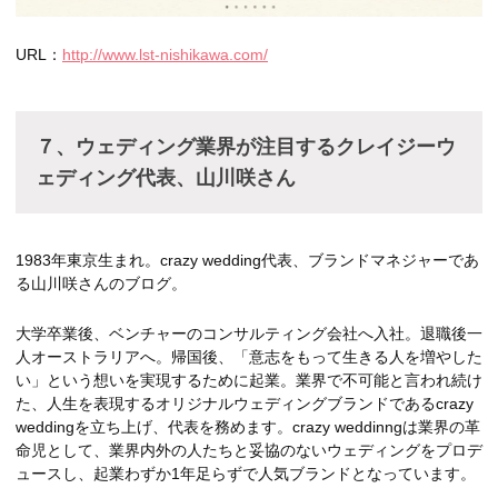
URL：
http://www.lst-nishikawa.com/
７、ウェディング業界が注目するクレイジーウ
ェディング代表、山川咲さん
1983年東京生まれ。crazy wedding代表、ブランドマネジャーであ
る山川咲さんのブログ。
大学卒業後、ベンチャーのコンサルティング会社へ入社。退職後一
人オーストラリアへ。帰国後、「意志をもって生きる人を増やした
い」という想いを実現するために起業。業界で不可能と言われ続け
た、人生を表現するオリジナルウェディングブランドであるcrazy
weddingを立ち上げ、代表を務めます。crazy weddinngは業界の革
命児として、業界内外の人たちと妥協のないウェディングをプロデ
ュースし、起業わずか1年足らずで人気ブランドとなっています。