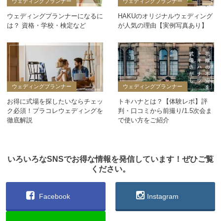
ウェディングプランナー
ウェディングプランナー
ウェディングプランナーになるに
HAKUのオリジナルウェディング
は？ 資格・学校・検定など
が人気の理由【実例写真あり】
ウェディングプランナー
ウェディングプランナー
お得に式場を探したいならチェッ
トキハナとは？【体験レポ】評
ク必須！プラコレウェディングを
判・口コミから前撮り/1.5次会ま
徹底解説
で使い方をご紹介
いろいろなSNSでお得な情報を発信しています！ぜひご覧
ください。
Facebook
Instagram