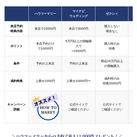
マイナビ
ハウツーマリー
ゼクシィ
ウェディング
来店予約
購入しない
来店で10000円
来店で3000円
特典内容
場合なし
5万円以上の指輪購
来店予約だけ
購入時のみ
ポイント
入で
で10000円
特典
+10000円
税込10万円以上
条件
予約の上来店
予約の上来店
の指輪購入
成約時のみ
成約特典
上乗せ1000円
上乗せ10000円〜
結
特典20000円
キャンペーン
公式サイトで
公式サイトで
詳細
ご確認ください
ご確認ください