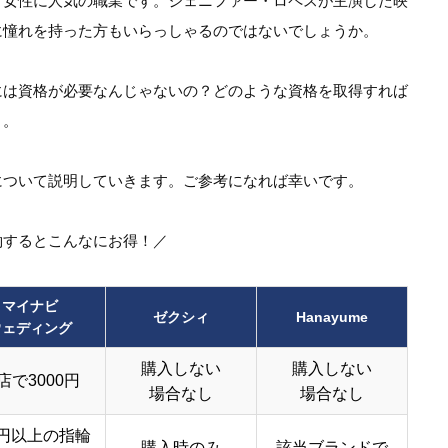
、女性に人気の職業です。ジェニファー・ロペスが主演した映
に憧れを持った方もいらっしゃるのではないでしょうか。
には資格が必要なんじゃないの？どのような資格を取得すれば
う。
について説明していきます。ご参考になれば幸いです。
約するとこんなにお得！／
マイナビ
ゼクシィ
Hanayume
ウェディング
購入しない
購入しない
店で3000円
場合なし
場合なし
円以上の指輪
購入時のみ
該当ブランドで