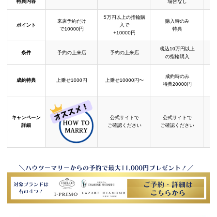
特典内容
場合なし
5万円以上の指輪購
来店予約だけ
購入時のみ
ポイント
入で
で10000円
特典
+10000円
税込10万円以上
条件
予約の上来店
予約の上来店
の指輪購入
成約時のみ
成約特典
上乗せ1000円
上乗せ10000円〜
結
特典20000円
キャンペーン
公式サイトで
公式サイトで
詳細
ご確認ください
ご確認ください