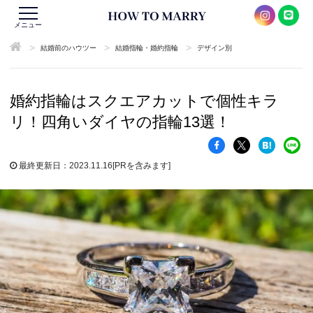
メニュー
>
>
>
結婚前のハウツー
結婚指輪・婚約指輪
デザイン別
婚約指輪はスクエアカットで個性キラ
リ！四角いダイヤの指輪13選！
最終更新日：2023.11.16
[PRを含みます]