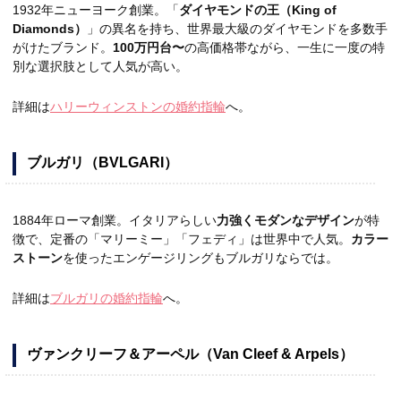
1932年ニューヨーク創業。「
ダイヤモンドの王（King of
Diamonds）
」の異名を持ち、世界最大級のダイヤモンドを多数手
がけたブランド。
100万円台〜
の高価格帯ながら、一生に一度の特
別な選択肢として人気が高い。
詳細は
ハリーウィンストンの婚約指輪
へ。
ブルガリ（BVLGARI）
1884年ローマ創業。イタリアらしい
力強くモダンなデザイン
が特
徴で、定番の「マリーミー」「フェディ」は世界中で人気。
カラー
ストーン
を使ったエンゲージリングもブルガリならでは。
詳細は
ブルガリの婚約指輪
へ。
ヴァンクリーフ＆アーペル（Van Cleef & Arpels）