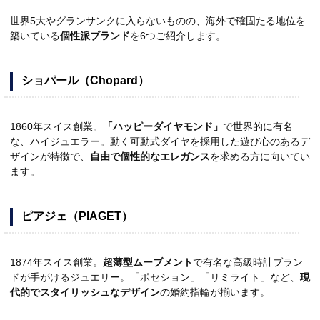
世界5大やグランサンクに入らないものの、海外で確固たる地位を
築いている
個性派ブランド
を6つご紹介します。
ショパール（Chopard）
1860年スイス創業。
「ハッピーダイヤモンド」
で世界的に有名
な、ハイジュエラー。動く可動式ダイヤを採用した遊び心のあるデ
ザインが特徴で、
自由で個性的なエレガンス
を求める方に向いてい
ます。
ピアジェ（PIAGET）
1874年スイス創業。
超薄型ムーブメント
で有名な高級時計ブラン
ドが手がけるジュエリー。「ポセション」「リミライト」など、
現
代的でスタイリッシュなデザイン
の婚約指輪が揃います。