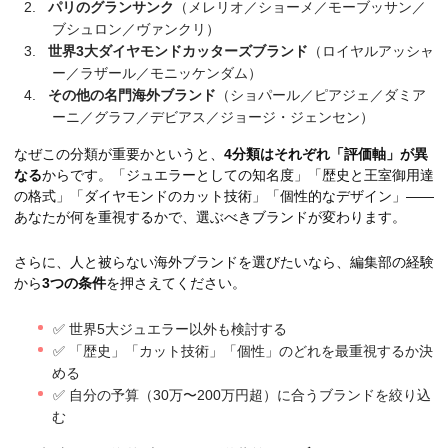
パリのグランサンク
（メレリオ／ショーメ／モーブッサン／
ブシュロン／ヴァンクリ）
世界3大ダイヤモンドカッターズブランド
（ロイヤルアッシャ
ー／ラザール／モニッケンダム）
その他の名門海外ブランド
（ショパール／ピアジェ／ダミア
ーニ／グラフ／デビアス／ジョージ・ジェンセン）
なぜこの分類が重要かというと、
4分類はそれぞれ「評価軸」が異
なる
からです。「ジュエラーとしての知名度」「歴史と王室御用達
の格式」「ダイヤモンドのカット技術」「個性的なデザイン」——
あなたが何を重視するかで、選ぶべきブランドが変わります。
さらに、人と被らない海外ブランドを選びたいなら、編集部の経験
から
3つの条件
を押さえてください。
✅ 世界5大ジュエラー以外も検討する
✅ 「歴史」「カット技術」「個性」のどれを最重視するか決
める
✅ 自分の予算（30万〜200万円超）に合うブランドを絞り込
む