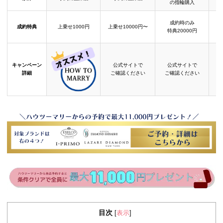
の指輪購入
成約時のみ
成約特典
上乗せ1000円
上乗せ10000円〜
結
特典20000円
キャンペーン
公式サイトで
公式サイトで
詳細
ご確認ください
ご確認ください
目次
表示
[
]