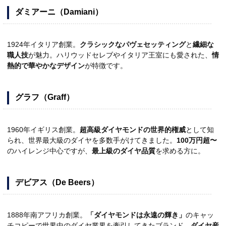
ダミアーニ（Damiani）
1924年イタリア創業。
クラシックなパヴェセッティング
と
繊細な
職人技
が魅力。ハリウッドセレブやイタリア王室にも愛された、
情
熱的で華やかなデザイン
が特徴です。
グラフ（Graff）
1960年イギリス創業。
超高級ダイヤモンドの世界的権威
として知
られ、世界最大級のダイヤを多数手がけてきました。
100万円超〜
のハイレンジ中心ですが、
最上級のダイヤ品質
を求める方に。
デビアス（De Beers）
1888年南アフリカ創業。
「ダイヤモンドは永遠の輝き」
のキャッ
チコピーで世界中のダイヤ業界を牽引してきたブランド。
ダイヤ産