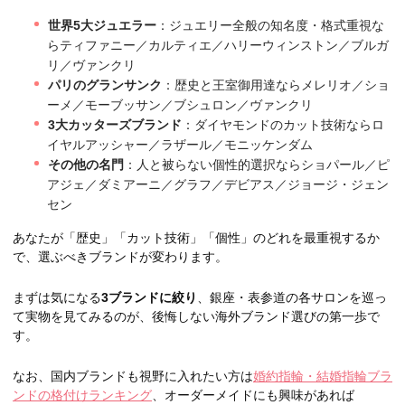
世界5大ジュエラー
：ジュエリー全般の知名度・格式重視な
らティファニー／カルティエ／ハリーウィンストン／ブルガ
リ／ヴァンクリ
パリのグランサンク
：歴史と王室御用達ならメレリオ／ショ
ーメ／モーブッサン／ブシュロン／ヴァンクリ
3大カッターズブランド
：ダイヤモンドのカット技術ならロ
イヤルアッシャー／ラザール／モニッケンダム
その他の名門
：人と被らない個性的選択ならショパール／ピ
アジェ／ダミアーニ／グラフ／デビアス／ジョージ・ジェン
セン
あなたが「歴史」「カット技術」「個性」のどれを最重視するか
で、選ぶべきブランドが変わります。
まずは気になる
3ブランドに絞り
、銀座・表参道の各サロンを巡っ
て実物を見てみるのが、後悔しない海外ブランド選びの第一歩で
す。
なお、国内ブランドも視野に入れたい方は
婚約指輪・結婚指輪ブラ
ンドの格付けランキング
、オーダーメイドにも興味があれば