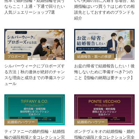
熊本で婚約指輪・結婚指輪を買う
いい夫婦の日に入籍する場合、結
ならここ！上通・下通で回りたい
婚指輪はいつ買う？はじめての相
人気ジュエリーショップ7選
談先としておすすめのブランドも
紹介
プロポーズ
結婚報告・親への挨拶
シルバーウィークにプロポーズす
お盆の帰省で結婚報告したい！後
る方法｜秋の連休が絶好のチャン
悔しないために準備すべき7つの
スな理由と成功までの準備スケジ
こと【指輪の納期は要チェック】
ュール
結婚前のハウツー
結婚前のハウツー
ティファニーの婚約指輪・結婚指
ポンテヴェキオの結婚指輪・婚約
輪の値段相場と全コレクション完
指輪の値段と全コレクション完全