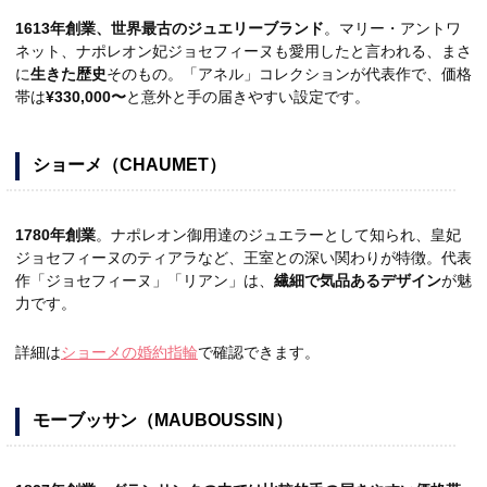
1613年創業、世界最古のジュエリーブランド
。マリー・アントワ
ネット、ナポレオン妃ジョセフィーヌも愛用したと言われる、まさ
に
生きた歴史
そのもの。「アネル」コレクションが代表作で、価格
帯は
¥330,000〜
と意外と手の届きやすい設定です。
ショーメ（CHAUMET）
1780年創業
。ナポレオン御用達のジュエラーとして知られ、皇妃
ジョセフィーヌのティアラなど、王室との深い関わりが特徴。代表
作「ジョセフィーヌ」「リアン」は、
繊細で気品あるデザイン
が魅
力です。
詳細は
ショーメの婚約指輪
で確認できます。
モーブッサン（MAUBOUSSIN）