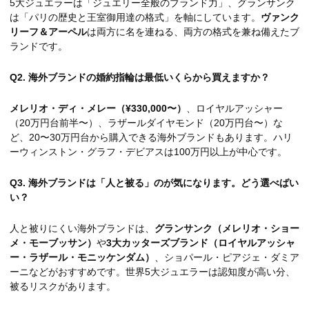
5大ジュエラーは「ジュエリー全般のブランド力」、グランサンク
は「パリの歴史と王室御用達の格式」を軸にしています。
ヴァンク
リーフ＆アーペル
は両方に名を連ねる、両方の格式を兼ね備えたブ
ランドです。
Q2. 海外ブランドの婚約指輪は最低いくらから買えますか？
メレリオ・ディ・メレー（¥330,000〜）
、ロイヤルアッシャー
（20万円台前半〜）、ラザールダイヤモンド（20万円台〜）な
ど、20〜30万円台から購入できる海外ブランドもあります。ハリ
ーウィンストン・グラフ・デビアスは100万円以上が中心です。
Q3. 海外ブランドは「人と被る」のが気になります。どう選べばい
い？
人と被りにくい海外ブランドは、
グランサンク（メレリオ・ショー
メ・モーブッサン）
や
3大カッターズブランド（ロイヤルアッシャ
ー・ラザール・モニッケンダム）
、ショパール・ピアジェ・ダミア
ーニなどがおすすめです。世界5大ジュエラーは認知度が高い分、
被るリスクがあります。