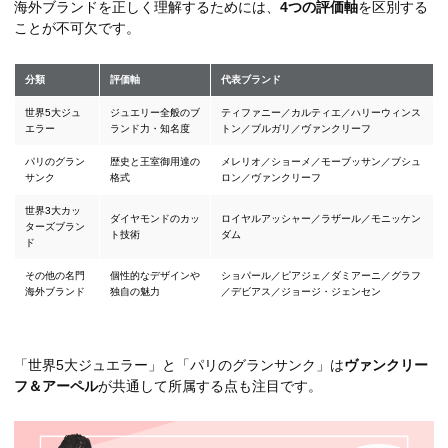
海外ブランドを正しく理解するためには、
4つの評価軸
を区別する
ことが不可欠です。
分類
評価軸
代表ブランド
世界5大ジュ
ジュエリー全般のブ
ティファニー／カルティエ／ハリーウィンス
エラー
ランド力・知名度
トン／ブルガリ／ヴァンクリーフ
パリのグラン
歴史と王室御用達の
メレリオ／ショーメ／モーブッサン／ブシュ
サンク
格式
ロン／ヴァンクリーフ
世界3大カッ
ダイヤモンドのカッ
ロイヤルアッシャー／ラザール／モニッケン
ターズブラン
ト技術
ダム
ド
その他の名門
個性的なデザインや
ショパール／ピアジェ／ダミアーニ／グラフ
海外ブランド
独自の魅力
／デビアス／ジョージ・ジェンセン
「世界5大ジュエラー」と「パリのグランサンク」は
ヴァンクリー
フ＆アーペル
が共通して所属する点も注目です。