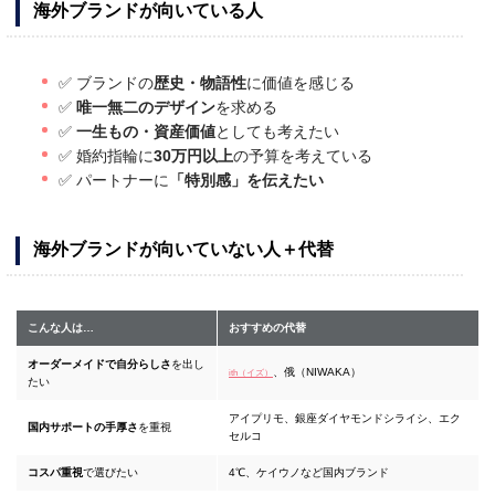
海外ブランドが向いている人
✅ ブランドの
歴史・物語性
に価値を感じる
✅
唯一無二のデザイン
を求める
✅
一生もの・資産価値
としても考えたい
✅ 婚約指輪に
30万円以上
の予算を考えている
✅ パートナーに
「特別感」を伝えたい
海外ブランドが向いていない人＋代替
こんな人は…
おすすめの代替
オーダーメイドで自分らしさ
を出し
、俄（NIWAKA）
ith（イズ）
たい
アイプリモ、銀座ダイヤモンドシライシ、エク
国内サポートの手厚さ
を重視
セルコ
コスパ重視
で選びたい
4℃、ケイウノなど国内ブランド