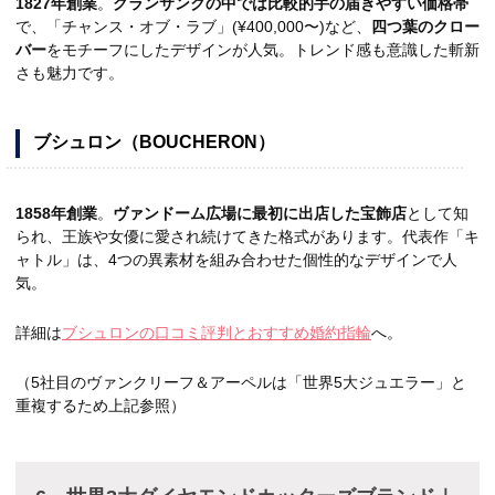
1827年創業
。
グランサンクの中では比較的手の届きやすい価格帯
で、「チャンス・オブ・ラブ」(¥400,000〜)など、
四つ葉のクロー
バー
をモチーフにしたデザインが人気。トレンド感も意識した斬新
さも魅力です。
ブシュロン（BOUCHERON）
1858年創業
。
ヴァンドーム広場に最初に出店した宝飾店
として知
られ、王族や女優に愛され続けてきた格式があります。代表作「キ
ャトル」は、4つの異素材を組み合わせた個性的なデザインで人
気。
詳細は
ブシュロンの口コミ評判とおすすめ婚約指輪
へ。
（5社目のヴァンクリーフ＆アーペルは「世界5大ジュエラー」と
重複するため上記参照）