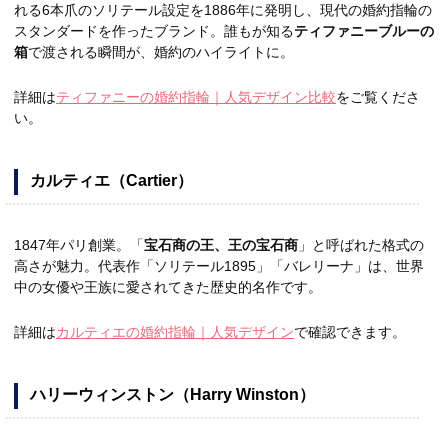
れる6本爪のソリテール設定を1886年に発明し、現代の婚約指輪の
スタンダードを作ったブランド。誰もが知る
ティファニーブルーの
箱
で渡される瞬間が、婚約のハイライトに。
詳細は
ティファニーの婚約指輪｜人気デザイン比較
をご覧くださ
い。
カルティエ（Cartier）
1847年パリ創業。「
宝石商の王、王の宝石商
」と呼ばれた格式の
高さが魅力。代表作「ソリテール1895」「バレリーナ」は、世界
中の女優や王族に愛されてきた歴史的名作です。
詳細は
カルティエの婚約指輪｜人気デザイン
で確認できます。
ハリーウィンストン（Harry Winston）