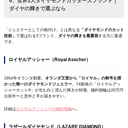
6、世界3大ダイヤモンドカッターズブランド｜
ダイヤの輝きで選ぶなら
「ジュエラーとしての格付け」とは異なる
「ダイヤモンドのカット
技術」
で選ばれる3ブランド。
ダイヤの輝きを最重視
する方に最適
です。
ロイヤルアッシャー（Royal Asscher）
1854年オランダ創業。
オランダ王室から「ロイヤル」の称号を授
かった唯一のダイヤモンドジュエラー
。74面体の「ロイヤルアッ
シャーカット®」が生む白く澄んだ輝きが特徴。婚約指輪は20万円
台前半〜と意外と手が届きやすい。
詳細は
ロイヤルアッシャーの婚約指輪
へ。
ラザールダイヤモンド（LAZARE DIAMOND）