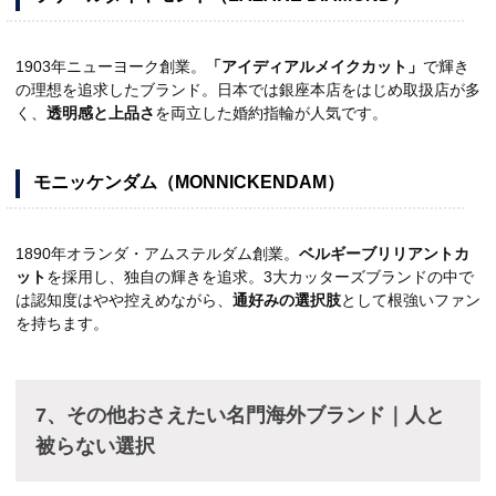
1903年ニューヨーク創業。
「アイディアルメイクカット」
で輝き
の理想を追求したブランド。日本では銀座本店をはじめ取扱店が多
く、
透明感と上品さ
を両立した婚約指輪が人気です。
モニッケンダム（MONNICKENDAM）
1890年オランダ・アムステルダム創業。
ベルギーブリリアントカ
ット
を採用し、独自の輝きを追求。3大カッターズブランドの中で
は認知度はやや控えめながら、
通好みの選択肢
として根強いファン
を持ちます。
7、その他おさえたい名門海外ブランド｜人と
被らない選択