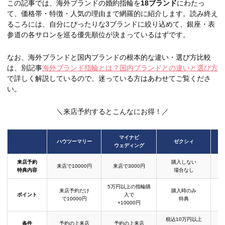
この記事では、海外ブランドの婚約指輪を
18ブランド
にわたっ
て、価格帯・特徴・人気の理由まで網羅的に紹介します。読み終え
るころには、自分にぴったりな3ブランドに絞り込めて、銀座・表
参道の各サロンを巡る優先順位が決まっているはずです。
なお、海外ブランドと国内ブランドの根本的な違い・選び方比較
は、別記事
海外ブランド指輪とは？国内ブランドとの違いと選び方
で詳しく解説しているので、迷っている方はあわせてご覧くださ
い。
＼来店予約するとこんなにお得！／
マイナビ
ハウツーマリー
ゼクシィ
ウェディング
来店予約
購入しない
来店で10000円
来店で3000円
特典内容
場合なし
5万円以上の指輪購
来店予約だけ
購入時のみ
ポイント
入で
で10000円
特典
+10000円
税込10万円以上
条件
予約の上来店
予約の上来店