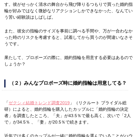
す。彼がせっかく清水の舞台から飛び降りるつもりで買った婚約指
輪が好みではなく微妙なリアクションしかできなかった、なんてい
う苦い経験談はしばしば。
また、彼女の指輪のサイズを事前に調べる手間や、万が一合わなか
った時のリスクを考慮すると、試着してから買うのが間違いなさそ
うです。
果たして、プロポーズの際に、婚約指輪を用意する必要はあるので
しょうか？
（２）みんなプロポーズ時に婚約指輪は用意してる？
「
ゼクシィ結婚トレンド調査2019
」（リクルート ブライダル総
研）によると、婚約指輪を購入したカップルに「婚約指輪の決定
者」を調査したところ、「夫」が43.5％で最も高く、次いで「2人
で」が34.5％ 、「妻」が20.5％で続きます。
近年では多くのカップルが一緒に婚約指輪を選んでいることがハウ