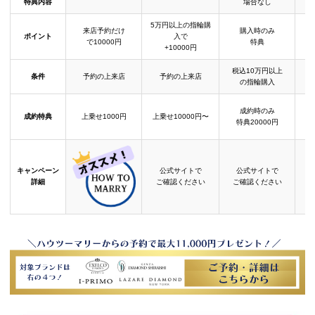
特典内容
場合なし
5万円以上の指輪購
来店予約だけ
購入時のみ
ポイント
入で
で10000円
特典
+10000円
税込10万円以上
条件
予約の上来店
予約の上来店
の指輪購入
成約時のみ
成約特典
上乗せ1000円
上乗せ10000円〜
結
特典20000円
キャンペーン
公式サイトで
公式サイトで
詳細
ご確認ください
ご確認ください