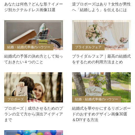
あなたは何色？どんな形？イメー
逆プロポーズはあり？女性が男性
ジ別カクテルドレス画像11選
へ「結婚しよう」を伝えるには
結婚・結婚式準備のハウツー
ブライダルフェア
結婚式の予算の決め方として知っ
ブライダルフェア｜最高の結婚式
ておきたい４つのこと
をするための利用方法まとめ
プロポーズ
結婚・結婚式準備のハウツー
プロポーズ｜成功させるためのプ
結婚式を華やかにするリボンボー
ランの立て方から演出アイディア
ドのおすすめデザイン画像30選
まで
＆DIYする方法