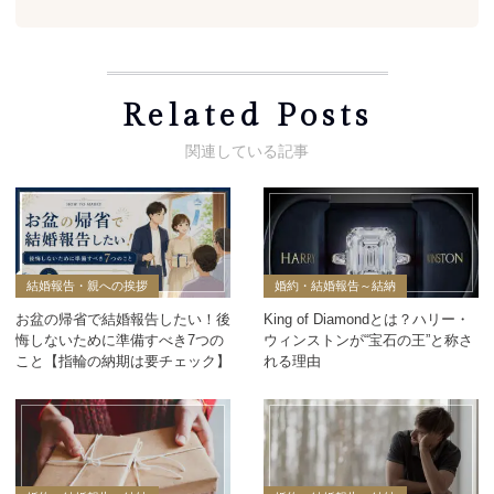
Related Posts
結婚報告・親への挨拶
婚約・結婚報告～結納
お盆の帰省で結婚報告したい！後
King of Diamondとは？ハリー・
悔しないために準備すべき7つの
ウィンストンが“宝石の王”と称さ
こと【指輪の納期は要チェック】
れる理由