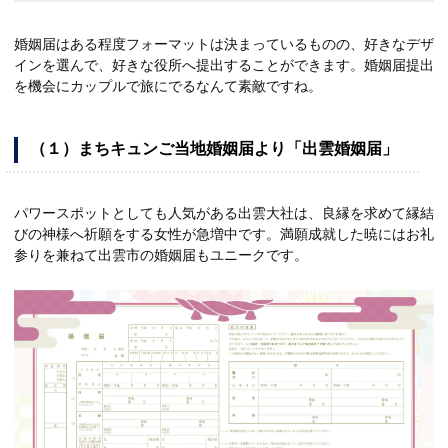
婚姻届はある程度フォーマットは決まっているものの、好きなデザ
インを選んで、好きな役所へ提出することができます。婚姻届提出
を機会にカップルで旅にでるなんて素敵ですね。
（１）まちキュンご当地婚姻届より「出雲婚姻届」
パワースポットとしても人気がある出雲大社は、良縁を求めて縁結
びの神様へ祈願をする女性が急増中です。満願成就した暁にはお礼
参りを兼ねて出雲市の婚姻届もユニークです。