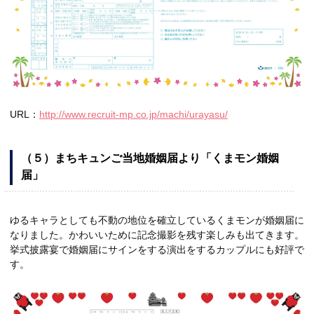
URL：
http://www.recruit-mp.co.jp/machi/urayasu/
（５）まちキュンご当地婚姻届より「くまモン婚姻
届」
ゆるキャラとしても不動の地位を確立しているくまモンが婚姻届に
なりました。かわいいために記念撮影を残す楽しみも出てきます。
挙式披露宴で婚姻届にサインをする演出をするカップルにも好評で
す。