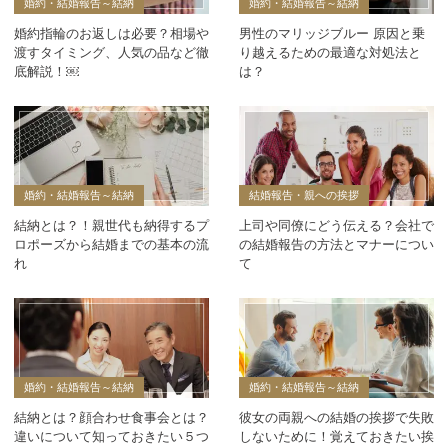
婚約・結婚報告～結納
婚約・結婚報告～結納
婚約指輪のお返しは必要？相場や
男性のマリッジブルー 原因と乗
渡すタイミング、人気の品など徹
り越えるための最適な対処法と
底解説！￼
は？
婚約・結婚報告～結納
結婚報告・親への挨拶
結納とは？！親世代も納得するプ
上司や同僚にどう伝える？会社で
ロポーズから結婚までの基本の流
の結婚報告の方法とマナーについ
れ
て
婚約・結婚報告～結納
婚約・結婚報告～結納
結納とは？顔合わせ食事会とは？
彼女の両親への結婚の挨拶で失敗
違いについて知っておきたい５つ
しないために！覚えておきたい挨