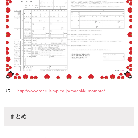
URL：
http://www.recruit-mp.co.jp/machi/kumamoto/
まとめ