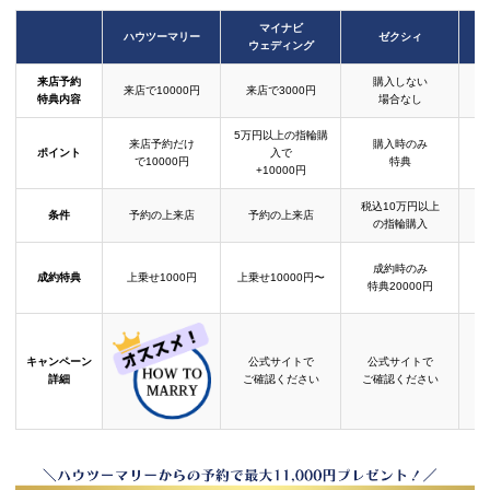
マイナビ
ハウツーマリー
ゼクシィ
ウェディング
来店予約
購入しない
来店で10000円
来店で3000円
特典内容
場合なし
5万円以上の指輪購
来店予約だけ
購入時のみ
ポイント
入で
で10000円
特典
+10000円
税込10万円以上
条件
予約の上来店
予約の上来店
の指輪購入
成約時のみ
成約特典
上乗せ1000円
上乗せ10000円〜
結
特典20000円
キャンペーン
公式サイトで
公式サイトで
詳細
ご確認ください
ご確認ください