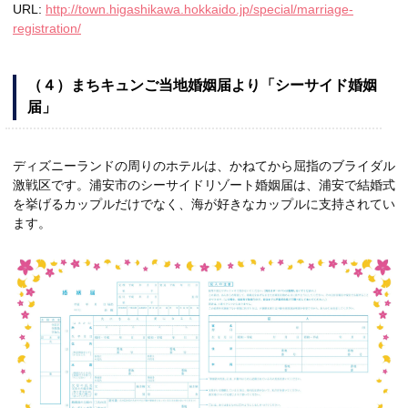
URL:
http://town.higashikawa.hokkaido.jp/special/marriage-
registration/
（４）まちキュンご当地婚姻届より「シーサイド婚姻
届」
ディズニーランドの周りのホテルは、かねてから屈指のブライダル
激戦区です。浦安市のシーサイドリゾート婚姻届は、浦安で結婚式
を挙げるカップルだけでなく、海が好きなカップルに支持されてい
ます。