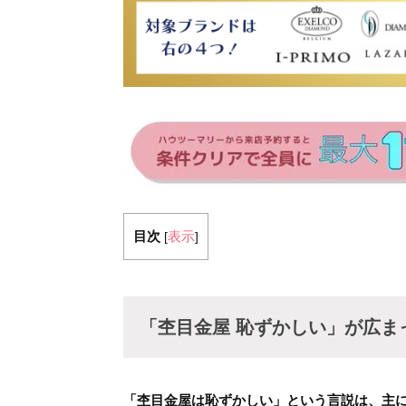
目次
表示
[
]
「杢目金屋 恥ずかしい」が広ま
「杢目金屋は恥ずかしい」という言説は、主