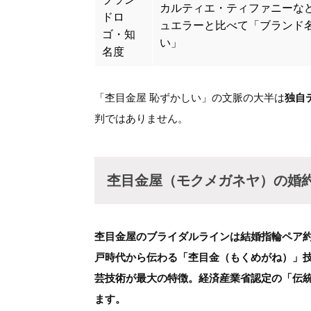
カルティエ・ティファニーな
ドロ
ュエラーと比べて「ブランド
ゴ・知
い」
名度
「杢目金屋 恥ずかしい」の文脈の大半は
独自
判ではありません。
杢目金屋（モクメガネヤ）の婚
杢目金屋のブライダルラインは結婚指輪ペア約
戸時代から伝わる「杢目金（もくめがね）」
芸技術が最大の特徴。経済産業省認定の「伝
ます。