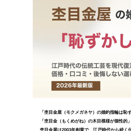
「杢目金屋（モクメガネヤ）の婚約指輪は恥ず
「杢目金（もくめがね）の木目模様が個性的
杢目金屋は2003年創業で、江戸時代から続