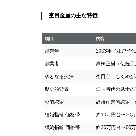
杢目金屋の主な特徴
項目
内容
創業年
2003年（江戸
創業者
髙橋正樹（伝統工
核となる技法
杢目金（もくめが
歴史的背景
江戸時代の武士の
公的認定
経済産業省認定「
結婚指輪 価格帯
約10万円台〜30
婚約指輪 価格帯
約20万円台〜80