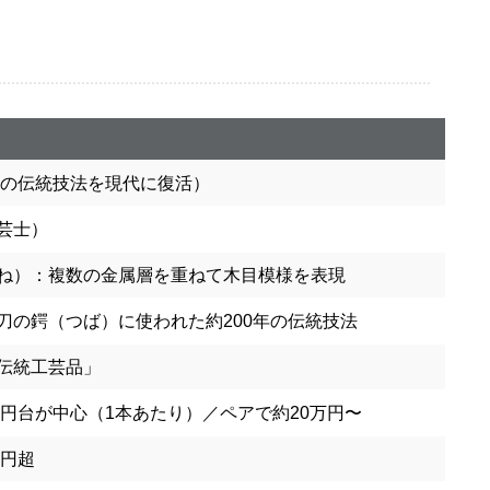
時代の伝統技法を現代に復活）
芸士）
ね）：複数の金属層を重ねて木目模様を表現
刀の鍔（つば）に使われた約200年の伝統技法
伝統工芸品」
万円台が中心（1本あたり）／ペアで約20万円〜
万円超