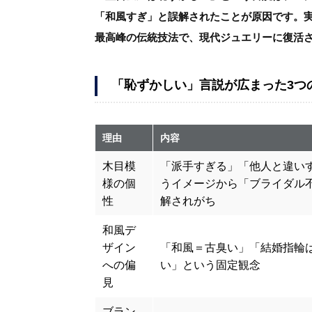
「和風すぎ」と誤解されたことが原因です。
最高峰の伝統技法で、現代ジュエリーに復活
「恥ずかしい」言説が広まった3つ
理由
内容
木目模
「派手すぎる」「他人と違い
様の個
うイメージから「ブライダル
性
解されがち
和風デ
ザイン
「和風＝古臭い」「結婚指輪
への偏
い」という固定観念
見
ブラン