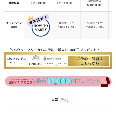
成約時のみ
成約特典
上乗せ1000円
上乗せ10000円〜
結
特典20000円
キャンペーン
公式サイトで
公式サイトで
詳細
ご確認ください
ご確認ください
目次
表示
[
]