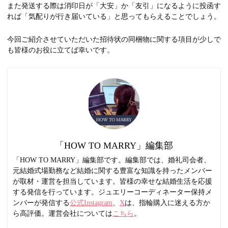
また発送する際は消印日が「大安」か「友引」になるように投函す
れば「気配りが行き届いている」と思ってもらえることでしょう。
今回ご紹介させていただいた招待状の同梱物に関する項目が少しで
も皆様のお役に立てば幸いです。
「HOW TO MARRY」編集部
「HOW TO MARRY」編集部です。編集部では、婚礼司会者、
元結婚式場勤務など結婚に関する豊富な知識を持ったメンバー
が取材・運営を担当しています。皆様の幸せな結婚生活を応援
する発信を行っています。ジュエリーコーディネーター保持メ
ンバーが発信する
公式Instagram
、
X
は、指輪購入に迷える方か
ら高評価。運営会社については
こちら
。