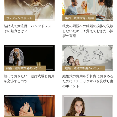
ウェディングドレス
婚約・結婚報告～結納
結婚式で大注目！パンツドレス、
彼女の両親への結婚の挨拶で失敗
その魅力とは？
しないために！覚えておきたい挨
拶の言葉
結婚・結婚式準備のハウツー
結婚・結婚式準備のハウツー
知っておきたい！結婚式場と費用
結婚式の費用を予算内におさめる
を交渉するコツ
ために！チェックすべき見積り書
のポイント