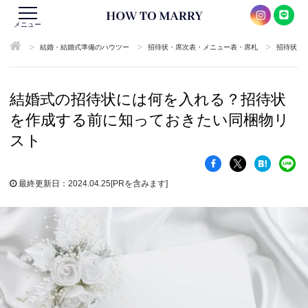
メニュー
>
>
>
結婚・結婚式準備のハウツー
招待状・席次表・メニュー表・席札
招待状
結婚式の招待状には何を入れる？招待状
を作成する前に知っておきたい同梱物リ
スト
最終更新日：2024.04.25
[PRを含みます]