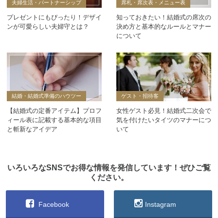
夫婦生活・パートナーシップ
席札・席次表・メニュー表
プレゼントにもぴったり！デザイ
知っておきたい！結婚式の席次の
ンが可愛らしい夫婦守とは？
決め方と基本的なルールとマナー
について
結婚・結婚式準備のハウツー
ゲスト・招待客
【結婚式の定番アイテム】プロフ
女性ゲスト必見！結婚式二次会で
ィール表に記載する基本的な項目
気を付けたいタイツのマナーにつ
と斬新なアイデア
いて
いろいろなSNSでお得な情報を発信しています！ぜひご覧
ください。
Facebook
Instagram