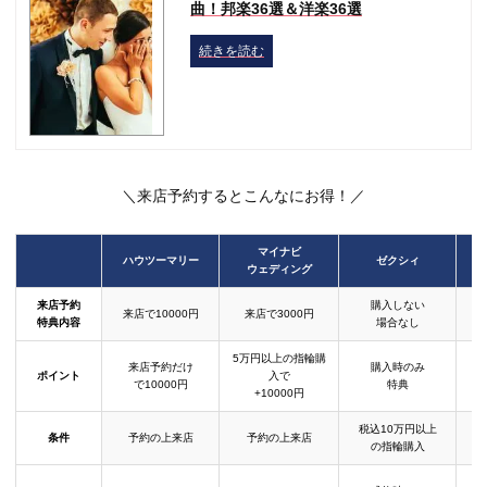
曲！邦楽36選＆洋楽36選
続きを読む
＼来店予約するとこんなにお得！／
マイナビ
ハウツーマリー
ゼクシィ
ウェディング
来店予約
購入しない
来店で10000円
来店で3000円
特典内容
場合なし
5万円以上の指輪購
来店予約だけ
購入時のみ
ポイント
入で
で10000円
特典
+10000円
税込10万円以上
条件
予約の上来店
予約の上来店
の指輪購入