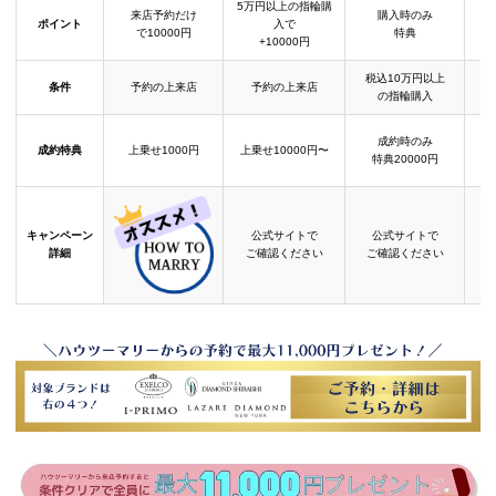
5万円以上の指輪購
来店予約だけ
購入時のみ
ポイント
入で
で10000円
特典
+10000円
税込10万円以上
条件
予約の上来店
予約の上来店
の指輪購入
成約時のみ
成約特典
上乗せ1000円
上乗せ10000円〜
結
特典20000円
キャンペーン
公式サイトで
公式サイトで
詳細
ご確認ください
ご確認ください