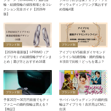
輪・結婚指輪の値段相場と全コレ
ディウェディングリング風おすす
クション完全ガイド【2026年
め指輪4選
版】
ブランド別
ブランド別
【2026年最新版】I-PRIMO（ア
アイプリモVS銀座ダイヤモンド
イプリモ）の結婚指輪デザインま
シライシ!結婚指輪・婚約指輪を
とめ｜選び方とおすすめ16選
８項目で比較！どっちを選ぶ？
ブランド別
ブランド別
予算20万〜30万円前後でもティ
サバイバルウェディングの婚約指
ファニーの婚約指輪は買える？
輪はアイプリモ！吉沢亮はCMに
【検証】
出演