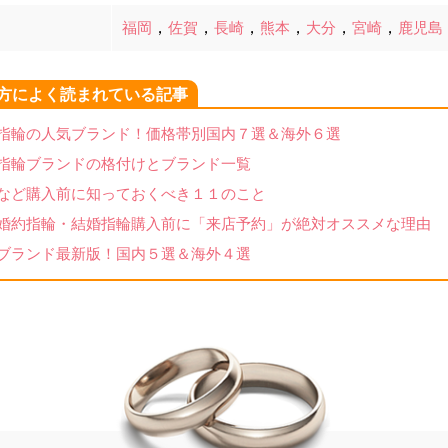
福岡
，
佐賀
，
長崎
，
熊本
，
大分
，
宮崎
，
鹿児島
方によく読まれている記事
指輪の人気ブランド！価格帯別国内７選＆海外６選
指輪ブランドの格付けとブランド一覧
など購入前に知っておくべき１１のこと
婚約指輪・結婚指輪購入前に「来店予約」が絶対オススメな理由
ブランド最新版！国内５選＆海外４選