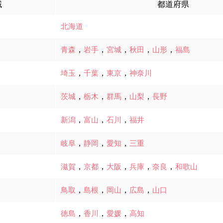
域
都道府県
北海道
青森
，
岩手
，
宮城
，
秋田
，
山形
，
福島
埼玉
，
千葉
，
東京
，
神奈川
茨城
，
栃木
，
群馬
，
山梨
，
長野
新潟
，
富山
，
石川
，
福井
岐阜
，
静岡
，
愛知
，
三重
滋賀
，
京都
，
大阪
，
兵庫
，
奈良
，
和歌山
鳥取
，
島根
，
岡山
，
広島
，
山口
徳島
，
香川
，
愛媛
，
高知