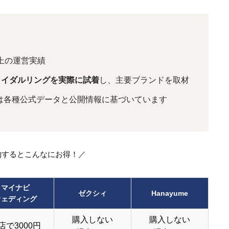
上の運営実績
ライダルリングを実際に試着
し、主要ブランドを取材
は各種公式データと公開情報に基づいています
約するとこんなにお得！／
マイナビ
ゼクシィ
Hanayume
ウェディング
購入しない
購入しない
店で3000円