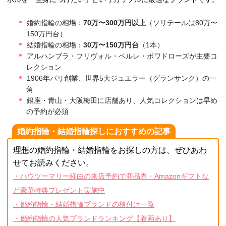
婚約指輪の相場：
70万〜300万円以上
（ソリテールは80万〜
150万円台）
結婚指輪の相場：
30万〜150万円台
（1本）
アルハンブラ・フリヴォル・ペルレ・ボワドローズが主要コ
レクション
1906年パリ創業、世界5大ジュエラー（グランサンク）の一
角
銀座・青山・大阪梅田に店舗あり、人気コレクションは早め
の予約が必須
婚約指輪・結婚指輪探しにおすすめの記事
理想の婚約指輪・結婚指輪をお探しの方は、ぜひあわ
せてお読みください。
・ハウツーマリー経由の来店予約で商品券・Amazonギフトな
ど豪華特典プレゼント実施中
・婚約指輪・結婚指輪ブランドの格付け一覧
・婚約指輪の人気ブランドランキング【着画あり】