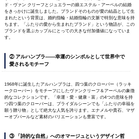
ド・ヴァン クリーフとジュエラーの娘エステル・アーペルの結婚
をきっかけに誕生しました。ブランドそのものが愛の結晶として生
まれたという背景は、婚約指輪・結婚指輪の文脈で特別な意味を持
ちます。「ふたりの愛から生まれたブランド」という物語が、この
ブランドを選ぶカップルにとっての大きな付加価値になっていま
す。
② アルハンブラ——幸運のシンボルとして世界中で
愛されるモチーフ
1968年に誕生したアルハンブラは、四つ葉のクローバー（ラッキ
ークローバー）をモチーフにしたヴァンクリーフ＆アーペルの象徴
的なコレクションです。「幸運・愛・健康・富」の4つの意味を持
つ四つ葉のクローバーは、ブライダルシーンでも「ふたりの幸福を
願う贈り物」として絶大な人気を誇ります。エナメルや貴石、マザ
ーオブパールなど素材のバリエーションも豊富です。
③ 「詩的な自然」へのオマージュというデザイン哲