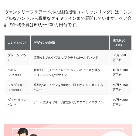
ヴァンクリーフ＆アーペルの結婚指輪（マリッジリング）は、シン
プルなバンドから豪華なダイヤラインまで展開しています。ペア合
計の平均予算は60万〜200万円台です。
値段目安
コレクション
デザインの特徴
（1本）
プレーン バン
30万〜50
装飾なしのシンプルなプラチナ/ゴールドバンド
ド
万円台
ペルレ
粒金細工（グラニュレーション）のビーズが連なる
40万〜100
（Perlée）
アイコニックなデザイン
万円台
フリヴォル
繊細な花モチーフを連ねた、軽やかでエレガントな
60万〜150
（Frivole）
バンド
万円台
ダイヤ ライン
80万〜200
アームにダイヤを一列に並べたエタニティスタイル
バンド
万円台