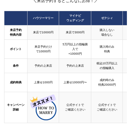
＼来店予約するとこんなにお得！／
マイナビ
ハウツーマリー
ゼクシィ
ウェディング
来店予約
購入しない
来店で10000円
来店で3000円
特典内容
場合なし
5万円以上の指輪購
来店予約だけ
購入時のみ
ポイント
入で
で10000円
特典
+10000円
税込10万円以上
条件
予約の上来店
予約の上来店
の指輪購入
成約時のみ
成約特典
上乗せ1000円
上乗せ10000円〜
結
特典20000円
キャンペーン
公式サイトで
公式サイトで
詳細
ご確認ください
ご確認ください