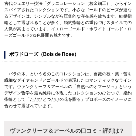
古代ジュエリー技法「グラニュレーション（粒金細工）」からイン
スパイアされたコレクションです。小さなゴールドのビーズが連な
るデザインは、シンプルながら圧倒的な存在感を放ちます。結婚指
輪として選ばれることが多く、婚約指輪との重ねづけスタイルでの
人気が高まっています。イエローゴールド・ホワイトゴールド・ロ
ーズゴールドの3色展開も魅力です。
ボワドローズ（Bois de Rose）
「バラの木」という名のこのコレクションは、薔薇の枝・葉・蕾を
繊細なダイヤモンドとゴールドで表現したロマンティックなライン
です。ヴァンクリーフ＆アーペルの「自然へのオマージュ」という
デザイン哲学を最も純粋に体現したコレクションのひとつで、婚約
指輪として「ただひとつだけの花を贈る」プロポーズのイメージに
合わせて選ばれています。
ヴァンクリーフ＆アーペルの口コミ・評判は？