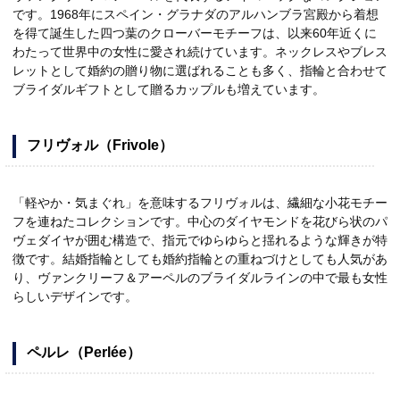
です。1968年にスペイン・グラナダのアルハンブラ宮殿から着想
を得て誕生した四つ葉のクローバーモチーフは、以来60年近くに
わたって世界中の女性に愛され続けています。ネックレスやブレス
レットとして婚約の贈り物に選ばれることも多く、指輪と合わせて
ブライダルギフトとして贈るカップルも増えています。
フリヴォル（Frivole）
「軽やか・気まぐれ」を意味するフリヴォルは、繊細な小花モチー
フを連ねたコレクションです。中心のダイヤモンドを花びら状のパ
ヴェダイヤが囲む構造で、指元でゆらゆらと揺れるような輝きが特
徴です。結婚指輪としても婚約指輪との重ねづけとしても人気があ
り、ヴァンクリーフ＆アーペルのブライダルラインの中で最も女性
らしいデザインです。
ペルレ（Perlée）