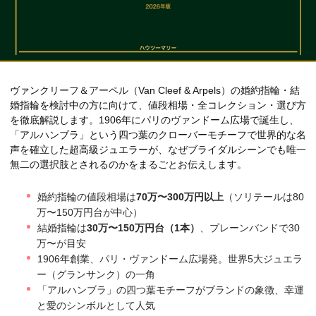
ヴァンクリーフ＆アーペル（Van Cleef & Arpels）の婚約指輪・結
婚指輪を検討中の方に向けて、値段相場・全コレクション・選び方
を徹底解説します。1906年にパリのヴァンドーム広場で誕生し、
「アルハンブラ」という四つ葉のクローバーモチーフで世界的な名
声を確立した超高級ジュエラーが、なぜブライダルシーンでも唯一
無二の選択肢とされるのかをまるごとお伝えします。
婚約指輪の値段相場は
70万〜300万円以上
（ソリテールは80
万〜150万円台が中心）
結婚指輪は
30万〜150万円台（1本）
、プレーンバンドで30
万〜が目安
1906年創業、パリ・ヴァンドーム広場発。世界5大ジュエラ
ー（グランサンク）の一角
「アルハンブラ」の四つ葉モチーフがブランドの象徴、幸運
と愛のシンボルとして人気