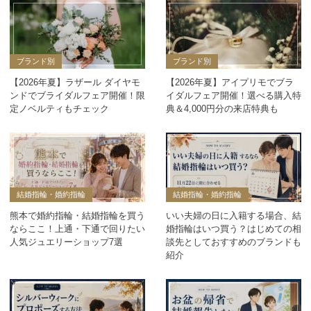
ブランド別
ブランド別
【2026年夏】ラザール ダイヤモ
【2026年夏】アイプリモでブラ
ンドでブライダルフェア開催！限
イダルフェア開催！選べる購入特
定ノベルティもチェック
典＆4,000円分の来店特典も
結婚指輪・婚約指輪
結婚指輪・婚約指輪
熊本で婚約指輪・結婚指輪を買う
いい夫婦の日に入籍する場合、結
ならここ！上通・下通で回りたい
婚指輪はいつ買う？はじめての相
人気ジュエリーショップ7選
談先としておすすめのブランドも
紹介