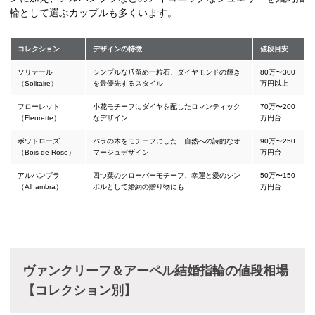
輪として選ぶカップルも多くいます。
コレクション
デザインの特徴
値段目安
ソリテール
シンプルな爪留め一粒石、ダイヤモンドの輝き
80万〜300
（Solitaire）
を最優先するスタイル
万円以上
フローレット
小花モチーフにダイヤを配したロマンティック
70万〜200
（Fleurette）
なデザイン
万円台
ボワドローズ
バラの木をモチーフにした、自然への詩的なオ
90万〜250
（Bois de Rose）
マージュデザイン
万円台
アルハンブラ
四つ葉のクローバーモチーフ、幸運と愛のシン
50万〜150
（Alhambra）
ボルとして婚約の贈り物にも
万円台
ヴァンクリーフ＆アーペル結婚指輪の値段相場
【コレクション別】