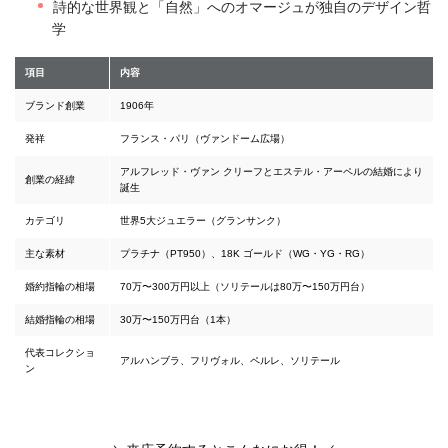
詩的な世界観と「自然」へのオマージュが独自のデザイン哲
学
項目
内容
ブランド創業
1906年
発祥
フランス・パリ（ヴァンドーム広場）
アルフレッド・ヴァン クリーフとエステル・アーペルの結婚により
創業の経緯
誕生
カテゴリ
世界5大ジュエラー（グランサンク）
主な素材
プラチナ（PT950）、18K ゴールド（WG・YG・RG）
婚約指輪の相場
70万〜300万円以上（ソリテールは80万〜150万円台）
結婚指輪の相場
30万〜150万円台（1本）
代表コレクショ
アルハンブラ、フリヴォル、ペルレ、ソリテール
ン