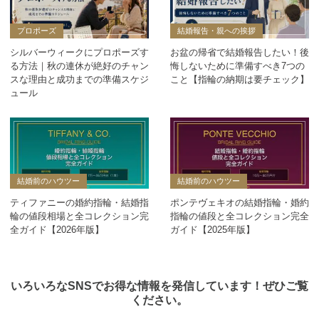
プロポーズ
結婚報告・親への挨拶
シルバーウィークにプロポーズす
お盆の帰省で結婚報告したい！後
る方法｜秋の連休が絶好のチャン
悔しないために準備すべき7つの
スな理由と成功までの準備スケジ
こと【指輪の納期は要チェック】
ュール
結婚前のハウツー
結婚前のハウツー
ティファニーの婚約指輪・結婚指
ポンテヴェキオの結婚指輪・婚約
輪の値段相場と全コレクション完
指輪の値段と全コレクション完全
全ガイド【2026年版】
ガイド【2025年版】
いろいろなSNSでお得な情報を発信しています！ぜひご覧
ください。