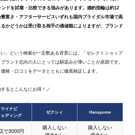
ランドを試着・比較できる強みがあります。婚約指輪は約12
の豊富さ・アフターサービスいずれも国内ブライダル市場で高
じるかどうかは受け取る相手の価値観によりますが、ブランド
O ダサい」という検索が一定数ある背景には、「セレクトショップ
イブランド志向の人にとっては馴染みが薄いことが原因です。
・価格・口コミをデータとともに徹底検証します。
約するとこんなにお得！／
マイナビ
ゼクシィ
Hanayume
ウェディング
購入しない
購入しない
店で3000円