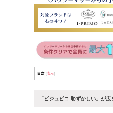
目次
表示
[
]
「ビジュピコ 恥ずかしい」が広