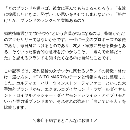
「どのブランドを選べば、彼女に喜んでもらえるんだろう」「友達
に披露したときに、恥ずかしい思いをさせてしまわないか」「格付
けとか、ブランドのランクって実際あるの？」
婚約指輪選びで”女子ウケ”という言葉が気になるのは、指輪がただ
のアクセサリーではないからです。一生に一度のプロポーズの象徴
であり、毎日身につけるものであり、友人・家族に見せる機会もあ
る。そういった複合的な意味を持つからこそ、「選んで正解だっ
た」と思えるブランドを知りたくなるのは自然なことです。
この記事では、婚約指輪の女子ウケに関わるブランドの特徴・格付
け・選び方を、HOW TO MARRYのデータと情報をもとに整理しま
した。カルティエ・ハリーウィンストン・ティファニーといった大
手海外ブランドから、エクセルコダイヤモンド・ラザールダイヤモ
ンド・ロイヤルアッシャー・ダイヤモンドシライシ・アイプリモと
いった実力派ブランドまで、それぞれの強みと「向いている人」を
比較します。
＼来店予約するとこんなにお得！／