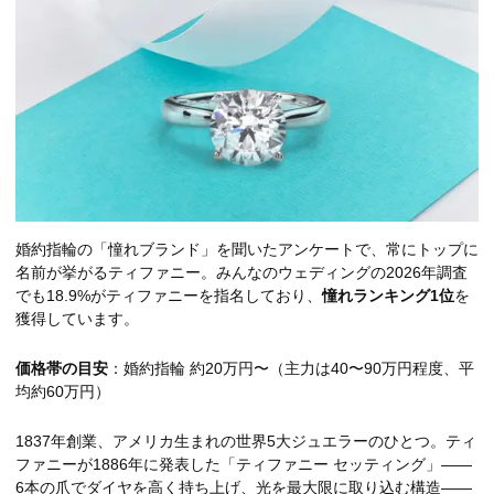
婚約指輪の「憧れブランド」を聞いたアンケートで、常にトップに
名前が挙がるティファニー。みんなのウェディングの2026年調査
でも18.9%がティファニーを指名しており、
憧れランキング1位
を
獲得しています。
価格帯の目安
：婚約指輪 約20万円〜（主力は40〜90万円程度、平
均約60万円）
1837年創業、アメリカ生まれの世界5大ジュエラーのひとつ。ティ
ファニーが1886年に発表した「ティファニー セッティング」——
6本の爪でダイヤを高く持ち上げ、光を最大限に取り込む構造——