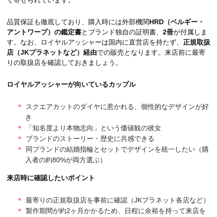
く寄せられています。
品質保証も徹底しており、購入時には外部機関
HRD（ベルギー・
アントワープ）の鑑定書
とブランド独自の証明書、
2冊
が付属しま
す。なお、ロイヤルアッシャーは国内に直営店を持たず、
正規取扱
店（JKプラネットなど）経由
での販売となります。来店前に最寄
りの取扱店を確認しておきましょう。
ロイヤルアッシャーが向いているカップル
スクエアカットのダイヤに惹かれる、個性的なデザインが好
き
「知名度より本物志向」という価値観の彼女
ブランドのストーリー・歴史に共感できる
同ブランドの結婚指輪とセットでデザインを統一したい（購
入者の約80%が両方選ぶ）
来店時に確認したいポイント
最寄りの正規取扱店を事前に確認（JKプラネット各店など）
製作期間が約2ヶ月かかるため、日程に余裕を持って来店を