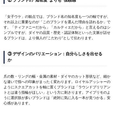
② ブランドの”知名度”よりも”信頼感”
「女子ウケ」の観点では、ブランド名の知名度も一つの軸ですが、
それ以上に重要なのが「このブランドを選んだ理由を語れるか」で
す。「ティファニーだから」「カルティエだから」と言えるのはシ
ンプルですが、ダイヤの品質・歴史・認証体制といった文脈が話せ
るブランドは、より個人の”こだわり”として伝わります。
③ デザインのバリエーション：自分らしさを出せる
か
爪の数・リングの幅・金属の素材・ダイヤのカット形状など、細か
な違いで指への印象がまったく変わります。ロイヤルアッシャーの
ようにスクエアカットを軸に置くブランドは「ラウンドブリリアン
トとは違う指輪がほしい」という方に刺さります。アイプリモのよ
うに選択肢が多いブランドは「絶対に気に入る一本が見つかる」安
心感があります。