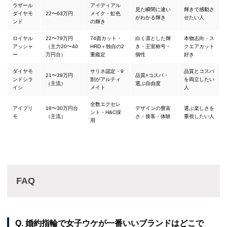
ラザール
アイディアル
見た瞬間に違い
輝きで感動さ
ダイヤモ
22〜63万円
メイク・虹色
がわかる輝き
せたい人
ンド
の輝き
ロイヤル
22〜79万円
74面カット・
白く凛とした輝
本物志向・ス
アッシャ
（主力20〜40
HRD＋独自の2
き・王室称号・
クエアカット
ー
万円台）
重鑑定
個性
好き
ダイヤモ
サリネ認定・9
品質とコスパ
21〜39万円
品質×コスパ・
ンドシラ
割がアルティ
を両立したい
（主流）
選ぶ自由度
イシ
メイト
人
全数エクセレ
アイプリ
18〜30万円台
デザインの豊富
選ぶ楽しさを
ント・H&C採
モ
（主流）
さ・接客・体験
重視したい人
用
FAQ
Q. 婚約指輪で女子ウケが一番いいブランドはどこで