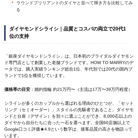
ラウンドブリリアントのダイヤと並べて輝き方を比較してみ
る
ダイヤモンドシライシ｜品質とコスパの両立で20代1
位の支持
「銀座ダイヤモンドシライシ」は、日本初のブライダルダイヤモン
ド専門店として創業した老舗ブランドです。HOW TO MARRYのデ
ータでは、購入実績ランキング総合1位、年代別では20代の国内ブ
ランドで1位を獲得しています。
価格帯の目安
：婚約指輪 約21万円〜（主流は17万〜39万円程度）
シライシが多くのカップルから選ばれる理由のひとつが、「セット
リング（セミオーダー）」スタイルの先駆者であること。ダイヤモ
ンドと台座（デザイン）を別々に選ぶことができ、8,000石以上の
ダイヤから自分たちに合った一石を選べます。全国60店舗以上で
Google口コミ評価★4.9という数字は、接客品質の高さを物語って
います。