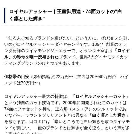
ロイヤルアッシャー｜王室御用達・74面カットの”白
く凛とした輝き”
「知る人ぞ知るブランドを選びたい」という方に、ぜひ知ってほし
いのがロイヤルアッシャーダイヤモンドです。1854年創業のオラ
ンダ発祥のダイヤモンドジュエラーで、オランダ王室より
「ロイヤ
ル」の称号を唯一授与された
ブランド。世界3大ダイヤモンドカッ
ティングブランドのひとつでもあります。
価格帯の目安
：婚約指輪 約22万円〜（主力は20〜40万円台、ハイ
エンドは79万円〜）
ロイヤルアッシャー最大の特徴は、
「ロイヤルアッシャーカット」
という独自のカット技術です。2000年に開発されたこのカットは
74面のファセットを持ち、正方形（スクエア）のシルエットであ
りながら、ラウンドブリリアントとは異なる
「白く凛とした輝き」
を放ちます。口コミには「暗いところでも白い輝きを放つダイヤモ
ンドが美しい」「他のブランドとは輝きが全く違う」という声が多