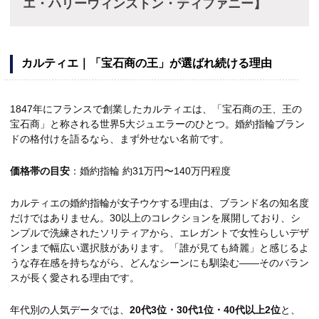
エ・ハリーウィンストン・ティファニー】
カルティエ｜「宝石商の王」が選ばれ続ける理由
1847年にフランスで創業したカルティエは、「宝石商の王、王の
宝石商」と称される世界5大ジュエラーのひとつ。婚約指輪ブラン
ドの格付けを語るなら、まず外せない名前です。
価格帯の目安
：婚約指輪 約31万円〜140万円程度
カルティエの婚約指輪が女子ウケする理由は、ブランド名の知名度
だけではありません。30以上のコレクションを展開しており、シ
ンプルで洗練されたソリティアから、エレガントで女性らしいデザ
インまで幅広い選択肢があります。「誰が見ても綺麗」と感じるよ
うな存在感を持ちながら、どんなシーンにも馴染む——そのバラン
スが長く愛される理由です。
年代別の人気データでは、
20代3位・30代1位・40代以上2位
と、