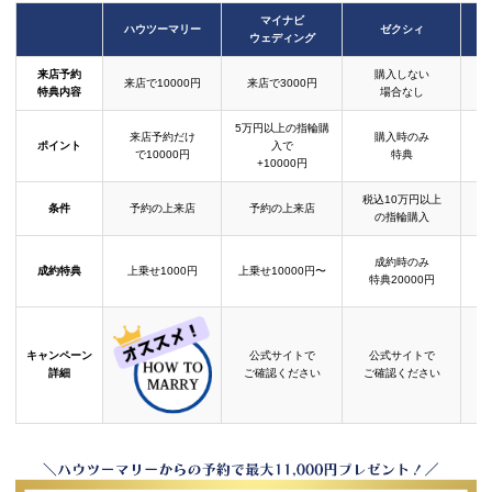
マイナビ
ハウツーマリー
ゼクシィ
ウェディング
来店予約
購入しない
来店で10000円
来店で3000円
特典内容
場合なし
5万円以上の指輪購
来店予約だけ
購入時のみ
ポイント
入で
で10000円
特典
+10000円
税込10万円以上
条件
予約の上来店
予約の上来店
の指輪購入
成約時のみ
成約特典
上乗せ1000円
上乗せ10000円〜
結
特典20000円
キャンペーン
公式サイトで
公式サイトで
詳細
ご確認ください
ご確認ください