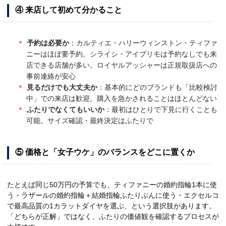
④ 来店して初めて分かること
予約は必要か
：カルティエ・ハリーウィンストン・ティファ
ニーはほぼ要予約。シライシ・アイプリモは予約なしでも来
店できる店舗が多い。ロイヤルアッシャーは正規取扱店への
事前連絡が安心
見るだけでも大丈夫か
：基本的にどのブランドも「比較検討
中」での来店は歓迎。購入を急かされることはほとんどない
ふたりでなくてもいいか
：最初はひとりで下見に行くことも
可能。サイズ確認・最終決定はふたりで
⑤ 価格と「女子ウケ」のバランスをどこに置くか
たとえば同じ50万円の予算でも、ティファニーの婚約指輪1本に使
う・ラザールの婚約指輪＋結婚指輪ふたりぶんに使う・エクセルコ
で最高品質の1カラットダイヤを選ぶ、という選択肢があります。
「どちらが正解」ではなく、ふたりの価値観を確認するプロセスが