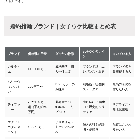
大切です。
婚約指輪ブランド｜女子ウケ比較まとめ表
女子ウケのポイ
ブランド
価格帯の目安
ダイヤの特徴
向いている人
ント
カルティ
厳格基準・職
ブランド格・エ
ブランド名を
31〜140万円
エ
人手仕上げ
レガンス・歴史
最重視する人
ハリーウ
D〜Fカラーの
別格感・社会的
最高のものを
ィンスト
100万円〜
み採用
ステータス
贈りたい人
ン
20〜100万円
世界産出の
憧れNo.1・演出
ティファ
サプライズ・
超（平均約60
0.04%・トリ
力・歴史的ソリ
ニー
知名度重視
万円）
プルEX
ティア
エクセル
サリネ認定・
輝きの科学的証
品質にこだわ
コダイヤ
23〜48万円
上位2〜3%の
明・信頼感
りたい人
モンド
み