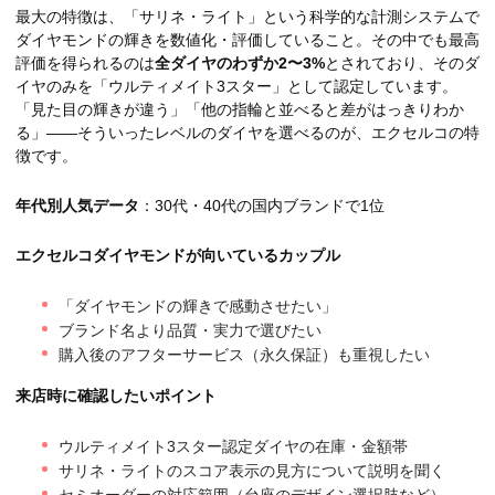
最大の特徴は、「サリネ・ライト」という科学的な計測システムで
ダイヤモンドの輝きを数値化・評価していること。その中でも最高
評価を得られるのは
全ダイヤのわずか2〜3%
とされており、そのダ
イヤのみを「ウルティメイト3スター」として認定しています。
「見た目の輝きが違う」「他の指輪と並べると差がはっきりわか
る」——そういったレベルのダイヤを選べるのが、エクセルコの特
徴です。
年代別人気データ
：30代・40代の国内ブランドで1位
エクセルコダイヤモンドが向いているカップル
「ダイヤモンドの輝きで感動させたい」
ブランド名より品質・実力で選びたい
購入後のアフターサービス（永久保証）も重視したい
来店時に確認したいポイント
ウルティメイト3スター認定ダイヤの在庫・金額帯
サリネ・ライトのスコア表示の見方について説明を聞く