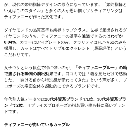
が、現代の婚約指輪デザインの原点になっています。「婚約指輪と
いえばこのスタイル」と多くの人が思い描くソリティアリングは、
ティファニーが作った文化です。
ダイヤモンドの品質基準も業界トップクラス。世界で産出されるダ
イヤモンドのうち、ティファニーの基準を通過できるのは
わずか
0.04%
。カラーはD〜Iグレードのみ、クラリティはFL〜VS2のみを
採用し、カットはすべてトリプルエクセレント（最高評価）という
こだわりです。
女子ウケという観点で特に強いのが、
「ティファニーブルー」の箱
で渡される瞬間の演出効果
です。口コミでは「箱を見ただけで感動
した」「開ける前から特別感が伝わってきた」という声が多く、プ
ロポーズの場面全体を感動的にできるブランドです。
年代別人気データでは
20代外資系ブランドで1位、30代外資系ブラ
ンドで2位
。サプライズプロポーズの指名買い率も特に高いブラン
ドです。
ティファニーが向いているカップル