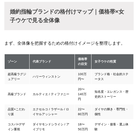
婚約指輪ブランドの格付けマップ｜価格帯×女
子ウケで見る全体像
まず、全体像を把握するための格付けイメージを整理します。
価格帯
ゾーン
代表ブランド
女子ウケの性質
の目安
超高級ラグジ
100万
ブランド格・社会的ステ
ハリーウィンストン
ュアリー
円〜
ータス
20〜
知名度・エレガンス・歴
高級ブランド
カルティエ / ティファニー
140万
史的ストーリー
円
品質×こだわ
エクセルコ / ラザール / ロ
22〜
ダイヤの輝き・専門性・
り派
イヤルアッシャー
80万円
個性
コスパ×デザ
ダイヤモンドシライシ / ア
18〜
デザイン・接客・選ぶ体
イン重視
イプリモ
50万円
験