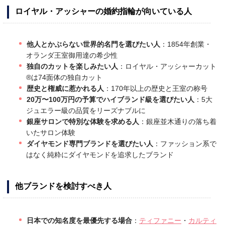
ロイヤル・アッシャーの婚約指輪が向いている人
他人とかぶらない世界的名門を選びたい人
：1854年創業・
オランダ王室御用達の希少性
独自のカットを楽しみたい人
：ロイヤル・アッシャーカット
®は74面体の独自カット
歴史と権威に惹かれる人
：170年以上の歴史と王室の称号
20万〜100万円の予算でハイブランド級を選びたい人
：5大
ジュエラー級の品質をリーズナブルに
銀座サロンで特別な体験を求める人
：銀座並木通りの落ち着
いたサロン体験
ダイヤモンド専門ブランドを選びたい人
：ファッション系で
はなく純粋にダイヤモンドを追求したブランド
他ブランドを検討すべき人
日本での知名度を最優先する場合
：
ティファニー
・
カルティ