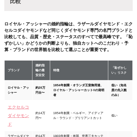
比較
ロイヤル・アッシャーの婚約指輪は、ラザールダイヤモンド・エク
セルコダイヤモンドなど同じくダイヤモンド専門の名門ブランドと
比較しても、品質・歴史・ステータスのすべてで最高峰です。「恥
ずかしい」かどうかの判断よりも、独自カットへのこだわり・予
算・ブランドの世界観を比較して選ぶことが重要です。
婚約指
「恥ずかし
ブランド
輪の最
特徴
い」リスク
安目安
1854年創業・オランダ王室御用達、
低い（知名
ロイヤル・アッ
約20万
ロイヤル・アッシャーカット®の発明
度の先入観
シャー
円台〜
者
のみ）
エクセルコ
約14万
1854年創業・ベルギー、アイディア
ダイヤモン
低い
円〜
ル・ラウンド・ブリリアントカット
ド
ラザールダイヤ
約14万
1903年創業・米国、世界三大カッテ