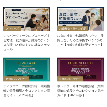
プロポーズ
結婚報告・親への挨拶
シルバーウィークにプロポーズす
お盆の帰省で結婚報告したい！後
る方法｜秋の連休が絶好のチャン
悔しないために準備すべき7つの
スな理由と成功までの準備スケジ
こと【指輪の納期は要チェック】
ュール
結婚前のハウツー
結婚前のハウツー
ティファニーの婚約指輪・結婚指
ポンテヴェキオの結婚指輪・婚約
輪の値段相場と全コレクション完
指輪の値段と全コレクション完全
全ガイド【2026年版】
ガイド【2025年版】