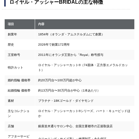
ロイヤル・アッシャーBRIDALの主な特徴
項目
内容
創業年
1854年（オランダ・アムステルダムにて創業）
歴史
2026年で創業172周年
王室称号
2011年にオランダ王室から「Royal」称号授与
ロイヤル・アッシャーカット®（74面体・正方形エメラルドカッ
特許カット
ト）
婚約指輪 価格帯
約20万円台〜100万円超が中心
結婚指輪 価格帯
約13万円台〜30万円台が中心（1本あたり）
素材
プラチナ・18Kゴールド・ダイヤモンド
主なコレクショ
ロイヤル・アッシャーカット®シリーズ、ハート・キューピッドほ
ン
か
店舗
銀座並木通りサロン中心、全国主要都市の正規取扱店
アフターサービ
クリーニング・サイズ直し・修理対応・永久保証