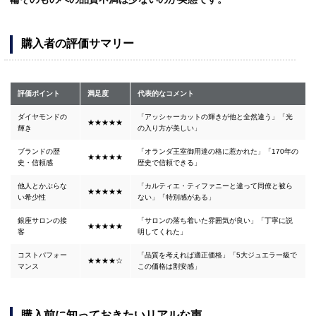
購入者の評価サマリー
評価ポイント
満足度
代表的なコメント
ダイヤモンドの
「アッシャーカットの輝きが他と全然違う」「光
★★★★★
輝き
の入り方が美しい」
ブランドの歴
「オランダ王室御用達の格に惹かれた」「170年の
★★★★★
史・信頼感
歴史で信頼できる」
他人とかぶらな
「カルティエ・ティファニーと違って同僚と被ら
★★★★★
い希少性
ない」「特別感がある」
銀座サロンの接
「サロンの落ち着いた雰囲気が良い」「丁寧に説
★★★★★
客
明してくれた」
コストパフォー
「品質を考えれば適正価格」「5大ジュエラー級で
★★★★☆
マンス
この価格は割安感」
購入前に知っておきたいリアルな声