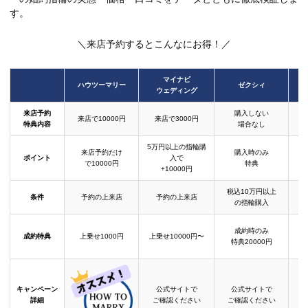
す。
＼来店予約するとこんなにお得！／
マイナビ
ハウツーマリー
ゼクシィ
ウェディング
来店予約
購入しない
来店で10000円
来店で3000円
特典内容
場合なし
5万円以上の指輪購
来店予約だけ
購入時のみ
ポイント
入で
で10000円
特典
+10000円
税込10万円以上
条件
予約の上来店
予約の上来店
の指輪購入
成約時のみ
成約特典
上乗せ1000円
上乗せ10000円〜
結
特典20000円
キャンペーン
公式サイトで
公式サイトで
詳細
ご確認ください
ご確認ください