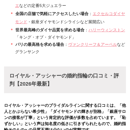
エ
などの定番5大ジュエラー
全国の店舗で気軽にアクセスしたい場合
：
エクセルコダイヤ
モンド
・銀座ダイヤモンドシライシなど展開広い
世界最高峰のダイヤ品質を求める場合
：
ハリーウィンストン
「キング・オブ・ダイヤモンド」
パリの最高格を求める場合
：
ヴァンクリーフ＆アーペル
など
グランサンク
ロイヤル・アッシャーの婚約指輪の口コミ・評
判【2026年最新】
ロイヤル・アッシャーのブライダルラインに関する口コミは、「他
人とかぶらない希少性」「ダイヤモンドの輝きが別格」「銀座サロ
ンの接客が丁寧」という肯定的な評価が多数を占めています。「恥
ずかしい」という声は知名度の低さに引きずられたもので、婚約指
輪そのものへの品質不満は少ないのが実態です。