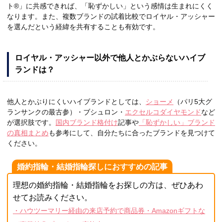
ト®」に共感できれば、「恥ずかしい」という感情は生まれにくく
なります。また、複数ブランドの試着比較でロイヤル・アッシャー
を選んだという経緯を共有することも有効です。
ロイヤル・アッシャー以外で他人とかぶらないハイブ
ランドは？
他人とかぶりにくいハイブランドとしては、
ショーメ
（パリ5大グ
ランサンクの最古参）・ブシュロン・
エクセルコダイヤモンド
など
が選択肢です。
国内ブランド格付け
記事や
「恥ずかしい」ブランド
の真相まとめ
も参考にして、自分たちに合ったブランドを見つけて
ください。
婚約指輪・結婚指輪探しにおすすめの記事
理想の婚約指輪・結婚指輪をお探しの方は、ぜひあわ
せてお読みください。
・ハウツーマリー経由の来店予約で商品券・Amazonギフトな