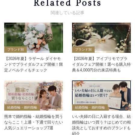
Related Posts
ブランド別
ブランド別
【2026年夏】ラザール ダイヤモ
【2026年夏】アイプリモでブラ
ンドでブライダルフェア開催！限
イダルフェア開催！選べる購入特
定ノベルティもチェック
典＆4,000円分の来店特典も
結婚指輪・婚約指輪
結婚指輪・婚約指輪
熊本で婚約指輪・結婚指輪を買う
いい夫婦の日に入籍する場合、結
ならここ！上通・下通で回りたい
婚指輪はいつ買う？はじめての相
人気ジュエリーショップ7選
談先としておすすめのブランドも
紹介