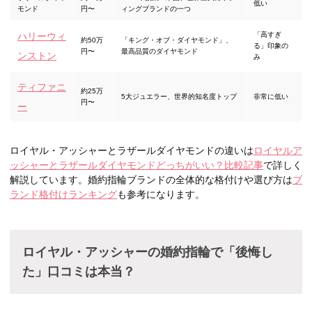
低い
モンド
円〜
ィングブランドの一つ
ハリーウィ
「高すぎ
約50万
「キング・オブ・ダイヤモンド」、
る」印象の
円〜
最高品質のダイヤモンド
ンストン
み
ティファニ
約25万
5大ジュエラー、世界的知名度トップ
非常に低い
円〜
ー
ロイヤル・アッシャーとラザールダイヤモンドの違いは
ロイヤルア
ッシャーとラザールダイヤモンドどっちがいい？比較記事
で詳しく
解説しています。婚約指輪ブランドの全体的な格付けや選び方は
ブ
ランド格付けランキング
も参考になります。
ロイヤル・アッシャーの婚約指輪で「後悔し
た」口コミは本当？