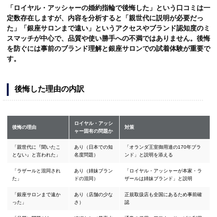
「ロイヤル・アッシャーの婚約指輪で後悔した」という口コミは一
定数存在しますが、内容を分析すると「親世代に説明が必要だっ
た」「銀座サロンまで遠い」というアクセスやブランド認知度のミ
スマッチが中心で、品質や使い勝手への不満ではありません。後悔
を防ぐには事前のブランド理解と銀座サロンでの試着体験が重要で
す。
後悔した理由の内訳
ロイヤル・アッシ
後悔の理由
対策
ャー固有の問題か
「親世代に『聞いたこ
あり（日本での知
「オランダ王室御用達の170年ブラ
とない』と言われた」
名度問題）
ンド」と説明を添える
「ラザールと混同され
あり（姉妹ブラン
「ロイヤル・アッシャーが本家・ラ
た」
ドの混同）
ザールは姉妹ブランド」と説明
「銀座サロンまで遠か
あり（店舗の少な
正規取扱店も全国にあるため事前確
った」
さ）
認