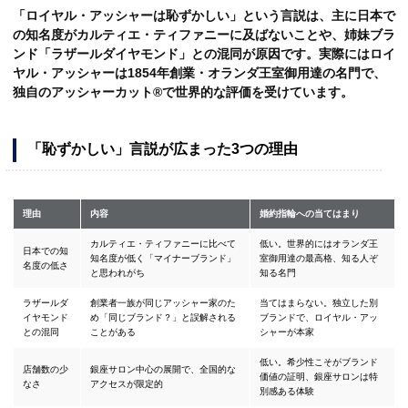
「ロイヤル・アッシャーは恥ずかしい」という言説は、主に日本で
の知名度がカルティエ・ティファニーに及ばないことや、姉妹ブラ
ンド「ラザールダイヤモンド」との混同が原因です。実際にはロイ
ヤル・アッシャーは1854年創業・オランダ王室御用達の名門で、
独自のアッシャーカット®で世界的な評価を受けています。
「恥ずかしい」言説が広まった3つの理由
理由
内容
婚約指輪への当てはまり
カルティエ・ティファニーに比べて
低い。世界的にはオランダ王
日本での知
知名度が低く「マイナーブランド」
室御用達の最高格、知る人ぞ
名度の低さ
と思われがち
知る名門
ラザールダ
創業者一族が同じアッシャー家のた
当てはまらない。独立した別
イヤモンド
め「同じブランド？」と誤解される
ブランドで、ロイヤル・アッ
との混同
ことがある
シャーが本家
低い。希少性こそがブランド
店舗数の少
銀座サロン中心の展開で、全国的な
価値の証明、銀座サロンは特
なさ
アクセスが限定的
別感ある体験