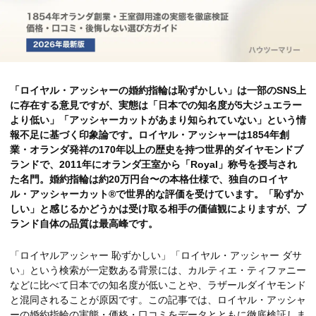
「ロイヤル・アッシャーの婚約指輪は恥ずかしい」は一部のSNS上
に存在する意見ですが、実態は「日本での知名度が5大ジュエラー
より低い」「アッシャーカットがあまり知られていない」という情
報不足に基づく印象論です。ロイヤル・アッシャーは1854年創
業・オランダ発祥の170年以上の歴史を持つ世界的ダイヤモンドブ
ランドで、2011年にオランダ王室から「Royal」称号を授与され
た名門。婚約指輪は約20万円台〜の本格仕様で、独自のロイヤ
ル・アッシャーカット®で世界的な評価を受けています。「恥ずか
しい」と感じるかどうかは受け取る相手の価値観によりますが、ブ
ランド自体の品質は最高峰です。
「ロイヤルアッシャー 恥ずかしい」「ロイヤル・アッシャー ダサ
い」という検索が一定数ある背景には、カルティエ・ティファニー
などに比べて日本での知名度が低いことや、ラザールダイヤモンド
と混同されることが原因です。この記事では、ロイヤル・アッシャ
ーの婚約指輪の実態・価格・口コミをデータとともに徹底検証しま