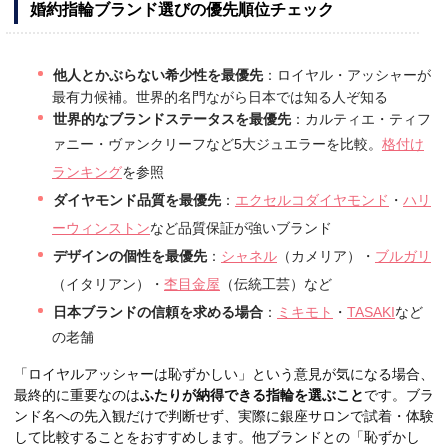
婚約指輪ブランド選びの優先順位チェック
他人とかぶらない希少性を最優先
：ロイヤル・アッシャーが
最有力候補。世界的名門ながら日本では知る人ぞ知る
世界的なブランドステータスを最優先
：カルティエ・ティフ
ァニー・ヴァンクリーフなど5大ジュエラーを比較。
格付け
ランキング
を参照
ダイヤモンド品質を最優先
：
エクセルコダイヤモンド
・
ハリ
ーウィンストン
など品質保証が強いブランド
デザインの個性を最優先
：
シャネル
（カメリア）・
ブルガリ
（イタリアン）・
杢目金屋
（伝統工芸）など
日本ブランドの信頼を求める場合
：
ミキモト
・
TASAKI
など
の老舗
「ロイヤルアッシャーは恥ずかしい」という意見が気になる場合、
最終的に重要なのは
ふたりが納得できる指輪を選ぶこと
です。ブラ
ンド名への先入観だけで判断せず、実際に銀座サロンで試着・体験
して比較することをおすすめします。他ブランドとの「恥ずかし